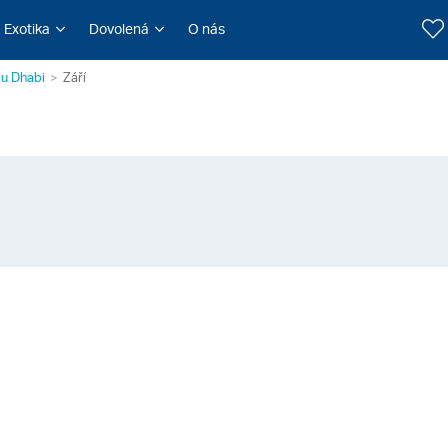
Exotika
Dovolená
O nás
u Dhabi
Září