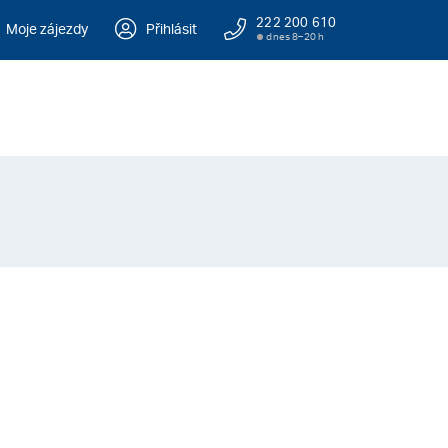
222 200 610
Moje zájezdy
Přihlásit
dnes 8–20 h