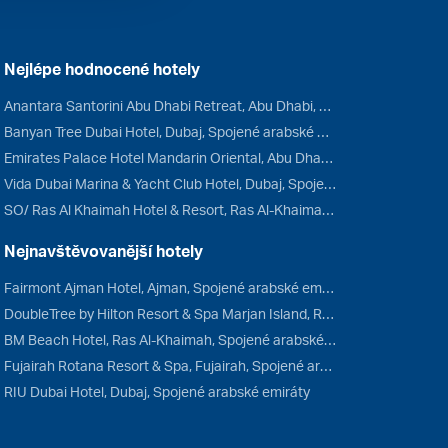
Nejlépe hodnocené hotely
Anantara Santorini Abu Dhabi Retreat, Abu Dhabi, Spojené arabské emiráty
Banyan Tree Dubai Hotel, Dubaj, Spojené arabské emiráty
Emirates Palace Hotel Mandarin Oriental, Abu Dhabi, Spojené arabské emiráty
Vida Dubai Marina & Yacht Club Hotel, Dubaj, Spojené arabské emiráty
SO/ Ras Al Khaimah Hotel & Resort, Ras Al-Khaimah, Spojené arabské emiráty
Nejnavštěvovanější hotely
Fairmont Ajman Hotel, Ajman, Spojené arabské emiráty
DoubleTree by Hilton Resort & Spa Marjan Island, Ras Al-Khaimah, Spojené arabské emiráty
BM Beach Hotel, Ras Al-Khaimah, Spojené arabské emiráty
Fujairah Rotana Resort & Spa, Fujairah, Spojené arabské emiráty
RIU Dubai Hotel, Dubaj, Spojené arabské emiráty