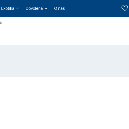
Exotika
Dovolená
O nás
ra