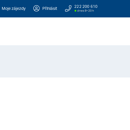
222 200 610
Moje zájezdy
Přihlásit
dnes 8–20 h