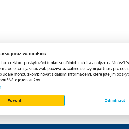
ánka používá cookies
ahu a reklam, poskytování funkcí sociálních médií a analýze naší návšt
rmace o tom, jak náš web používáte, sdílíme se svými partnery pro sociál
to údaje mohou zkombinovat s dalšími informacemi, které jste jim poskytli
používáte jejich služby.
í
Povolit
Odmítnout