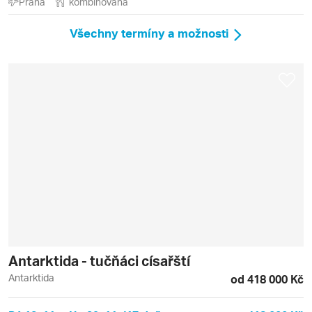
Praha
kombinovaná
Všechny termíny a možnosti
Antarktida - tučňáci císařští
Antarktida
od 418 000 Kč