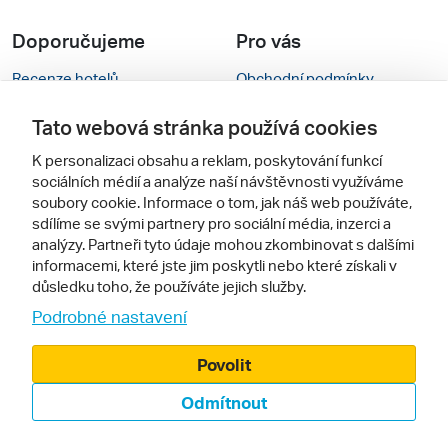
Doporučujeme
Pro vás
Recenze hotelů
Obchodní podmínky
Rady na cestu
Kontakty
Tato webová stránka používá cookies
Cestovní kanceláře
Nastavení cookies
K personalizaci obsahu a reklam, poskytování funkcí
sociálních médií a analýze naší návštěvnosti využíváme
Zájazdy.sk
Verze webu pro PC
soubory cookie. Informace o tom, jak náš web používáte,
sdílíme se svými partnery pro sociální média, inzerci a
analýzy. Partneři tyto údaje mohou zkombinovat s dalšími
Sledujte nás
informacemi, které jste jim poskytli nebo které získali v
důsledku toho, že používáte jejich služby.
Podrobné nastavení
Povolit
Odmítnout
© 2000 - 2026, Zájezdy.cz