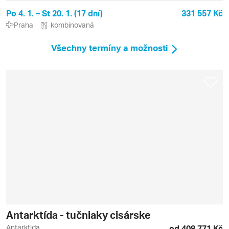
Po 4. 1. – St 20. 1. (17 dní)
331 557 Kč
Praha
kombinovaná
Všechny termíny a možnosti
Antarktída - tučniaky cisárske
Antarktida
od 408 771 Kč