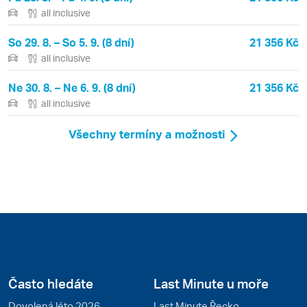
all inclusive
So 29. 8. – So 5. 9. (8 dní)
21 356 Kč
all inclusive
Ne 30. 8. – Ne 6. 9. (8 dní)
21 356 Kč
all inclusive
Všechny termíny a možnosti
Často hledáte
Last Minute u moře
Dovolená léto 2026
Last Minute Řecko