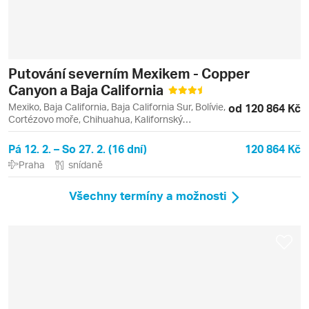
Putování severním Mexikem - Copper
Canyon a Baja California
Mexiko, Baja California, Baja California Sur, Bolívie,
od 120 864 Kč
Cortézovo moře, Chihuahua, Kalifornský
poloostrov, Barranca del Cobre, Cabo San Lucas,
Divisadero, La Paz, San José del Cabo
Pá 12. 2. – So 27. 2. (16 dní)
120 864 Kč
Praha
snídaně
Všechny termíny a možnosti