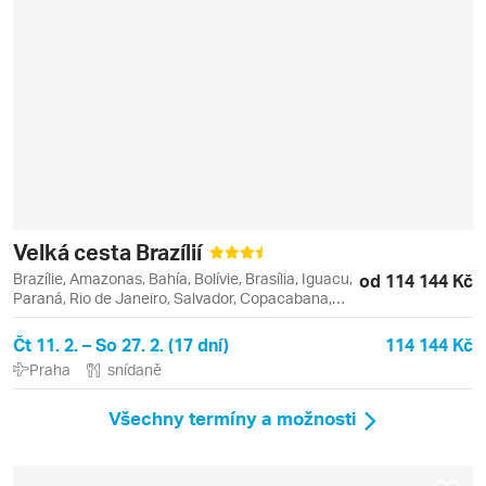
Velká cesta Brazílií
Brazílie, Amazonas, Bahía, Bolívie, Brasília, Iguacu,
od 114 144 Kč
Paraná, Rio de Janeiro, Salvador, Copacabana,
Foz do Iguaçu, Ipanema, Leblon, Salvador da
Bahia
Čt 11. 2. – So 27. 2. (17 dní)
114 144 Kč
Praha
snídaně
Všechny termíny a možnosti