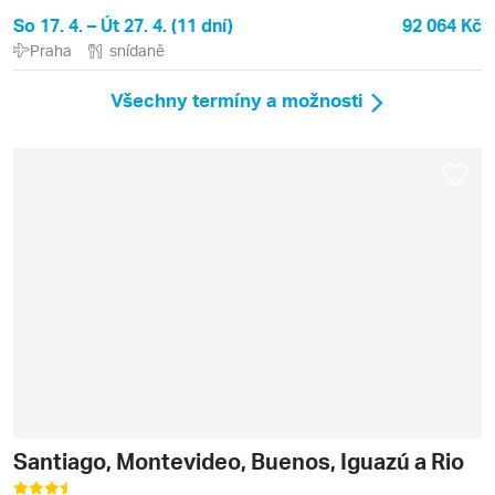
Montevideo, Tigre
So 17. 4. – Út 27. 4. (11 dní)
92 064 Kč
Praha
snídaně
Všechny termíny a možnosti
Santiago, Montevideo, Buenos, Iguazú a Rio