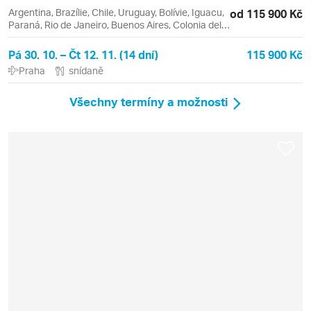
Argentina, Brazílie, Chile, Uruguay, Bolívie, Iguacu,
od 115 900 Kč
Paraná, Rio de Janeiro, Buenos Aires, Colonia del
Sacramento, Copacabana, Foz do Iguaçu,
Ipanema, Leblon, Montevideo, Santiago de Chile,
Pá 30. 10. – Čt 12. 11. (14 dní)
115 900 Kč
Tigre, Valparaiso, Viňa del Mar
Praha
snídaně
Všechny termíny a možnosti