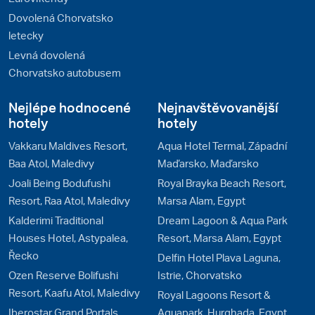
Dovolená Chorvatsko
letecky
Levná dovolená
Chorvatsko autobusem
Nejlépe hodnocené
Nejnavštěvovanější
hotely
hotely
Vakkaru Maldives Resort,
Aqua Hotel Termal, Západní
Baa Atol, Maledivy
Maďarsko, Maďarsko
Joali Being Bodufushi
Royal Brayka Beach Resort,
Resort, Raa Atol, Maledivy
Marsa Alam, Egypt
Kalderimi Traditional
Dream Lagoon & Aqua Park
Houses Hotel, Astypalea,
Resort, Marsa Alam, Egypt
Řecko
Delfin Hotel Plava Laguna,
Ozen Reserve Bolifushi
Istrie, Chorvatsko
Resort, Kaafu Atol, Maledivy
Royal Lagoons Resort &
Iberostar Grand Portals
Aquapark, Hurghada, Egypt