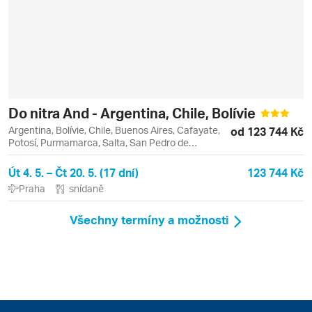
Do nitra And - Argentina, Chile, Bolívie
Argentina, Bolívie, Chile, Buenos Aires, Cafayate,
od 123 744 Kč
Potosí, Purmamarca, Salta, San Pedro de
Atacama, Santa Cruz de la Sierra, Sucre,
Tarabuco, Uyuni
Út 4. 5. – Čt 20. 5. (17 dní)
123 744 Kč
Praha
snídaně
Všechny termíny a možnosti