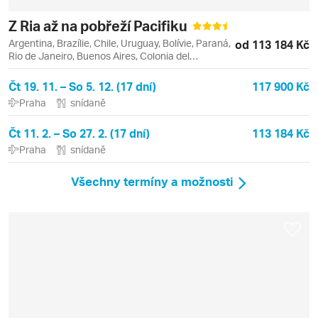
Z Ria až na pobřeží Pacifiku
Argentina, Brazílie, Chile, Uruguay, Bolívie, Paraná,
od 113 184 Kč
Rio de Janeiro, Buenos Aires, Colonia del
Sacramento, Copacabana, Foz do Iguaçu,
Ipanema, Leblon, Mendoza, Santiago de Chile,
Čt 19. 11. – So 5. 12. (17 dní)
117 900 Kč
Tigre, Valparaiso, Viňa del Mar
Praha
snídaně
Čt 11. 2. – So 27. 2. (17 dní)
113 184 Kč
Praha
snídaně
Všechny termíny a možnosti