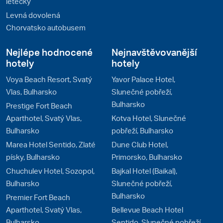
letecky
Levná dovolená
Chorvatsko autobusem
Nejlépe hodnocené
Nejnavštěvovanější
hotely
hotely
Voya Beach Resort, Svatý
Yavor Palace Hotel,
Vlas, Bulharsko
Slunečné pobřeží,
Bulharsko
Prestige Fort Beach
Aparthotel, Svatý Vlas,
Kotva Hotel, Slunečné
Bulharsko
pobřeží, Bulharsko
Marea Hotel Sentido, Zlaté
Dune Club Hotel,
písky, Bulharsko
Primorsko, Bulharsko
Chuchulev Hotel, Sozopol,
Bajkal Hotel (Baikal),
Bulharsko
Slunečné pobřeží,
Bulharsko
Premier Fort Beach
Aparthotel, Svatý Vlas,
Bellevue Beach Hotel
Bulharsko
Sentido, Slunečné pobřeží,