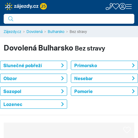
25
Zájezdy.cz
Dovolená
Bulharsko
Bez stravy
Dovolená
Bulharsko
Bez stravy
Slunečné pobřeží
Primorsko
Obzor
Nesebar
Sozopol
Pomorie
Lozenec