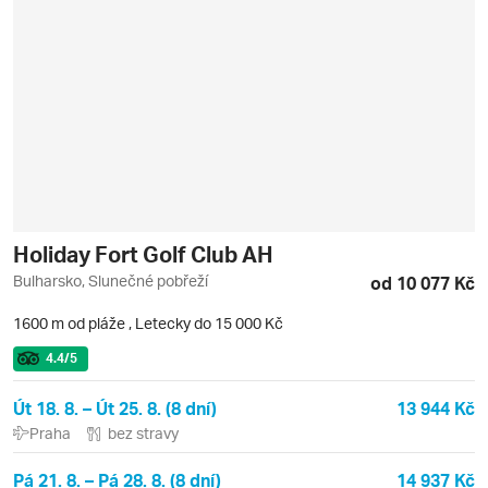
Holiday Fort Golf Club AH
Bulharsko, Slunečné pobřeží
od 10 077 Kč
1600 m od pláže
,
Letecky do 15 000 Kč
4.4
/5
Út 18. 8. – Út 25. 8. (8 dní)
13 944 Kč
Praha
bez stravy
Pá 21. 8. – Pá 28. 8. (8 dní)
14 937 Kč