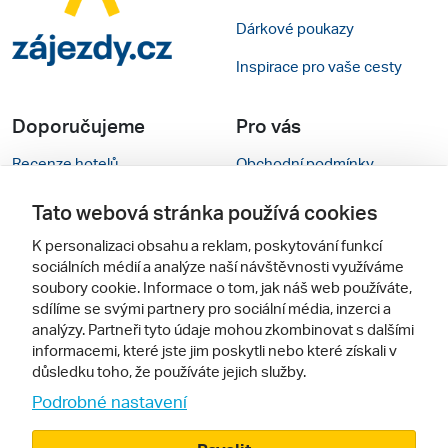
Dárkové poukazy
Inspirace pro vaše cesty
Doporučujeme
Pro vás
Recenze hotelů
Obchodní podmínky
Rady na cestu
Kontakty
Tato webová stránka používá cookies
Cestovní kanceláře
Nastavení cookies
K personalizaci obsahu a reklam, poskytování funkcí
sociálních médií a analýze naší návštěvnosti využíváme
Zájazdy.sk
Mobilní verze webu
soubory cookie. Informace o tom, jak náš web používáte,
sdílíme se svými partnery pro sociální média, inzerci a
analýzy. Partneři tyto údaje mohou zkombinovat s dalšími
Sledujte nás
informacemi, které jste jim poskytli nebo které získali v
důsledku toho, že používáte jejich služby.
Podrobné nastavení