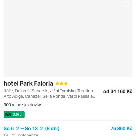
hotel Park Faloria
Itálie, Dolomiti Superski, Jižní Tyrolsko, Trentino -
od 34 160 Kč
Alto Adige, Canazei, Sella Ronda, Val di Fassa e
Carezza
300 m od sjezdovky
3.6
/5
So 6. 2. – So 13. 2. (8 dní)
76 860 Kč
polopenze