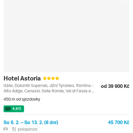
Hotel Astoria
Itálie, Dolomiti Superski, Jižní Tyrolsko, Trentino -
od 39 900 Kč
Alto Adige, Canazei, Sella Ronda, Val di Fassa e
Carezza
450 m od sjezdovky
4.4
/5
So 6. 2. – So 13. 2. (8 dní)
45 700 Kč
polopenze