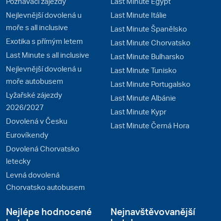
Poznávací zájezdy
Last Minute Egypt
Nejlevnější dovolená u
Last Minute Itálie
moře s all inclusive
Last Minute Španělsko
Exotika s přímým letem
Last Minute Chorvatsko
Last Minute s all inclusive
Last Minute Bulharsko
Nejlevnější dovolená u
Last Minute Tunisko
moře autobusem
Last Minute Portugalsko
Lyžařské zájezdy
Last Minute Albánie
2026/2027
Last Minute Kypr
Dovolená v Česku
Last Minute Černá Hora
Eurovíkendy
Dovolená Chorvatsko
letecky
Levná dovolená
Chorvatsko autobusem
Nejlépe hodnocené
Nejnavštěvovanější