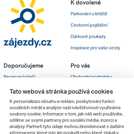
K dovolené
Parkování u letiště
Cestovní pojištění
Dárkové poukazy
Inspirace pro vaše cesty
Doporučujeme
Pro vás
Recenze hotelů
Obchodní podmínky
Rady na cestu
Kontakty
Tato webová stránka používá cookies
Cestovní kanceláře
Nastavení cookies
K personalizaci obsahu a reklam, poskytování funkcí
sociálních médií a analýze naší návštěvnosti využíváme
Zájazdy.sk
Mobilní verze webu
soubory cookie. Informace o tom, jak náš web používáte,
sdílíme se svými partnery pro sociální média, inzerci a
analýzy. Partneři tyto údaje mohou zkombinovat s dalšími
Sledujte nás
informacemi, které jste jim poskytli nebo které získali v