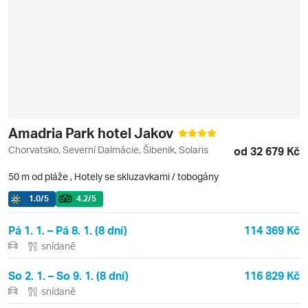
Amadria Park hotel Jakov
Chorvatsko, Severní Dalmácie, Šibenik, Solaris
od 32 679 Kč
50 m od pláže
,
Hotely se skluzavkami / tobogány
1.0
/5
4.2
/5
Pá 1. 1. – Pá 8. 1. (8 dní)
114 369 Kč
snídaně
So 2. 1. – So 9. 1. (8 dní)
116 829 Kč
snídaně