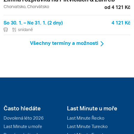
Chorvatsko, Chorvátsko
od 4 121 Kč
So 30. 1. – Ne 31. 1. (2 dny)
4 121 Kč
snídaně
Všechny termíny a možnosti
Často hledáte
Last Minute u moře
Dovolená léto 2026
Last Minute Řecko
Last Minute u moře
Last Minute Turecko