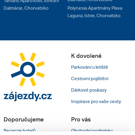
Tamaris Aparthotel, Střední
Dalmácie, Chorvatsko
Polynesia Apartmány Plava
Laguna, Istrie, Chorvatsko
K dovolené
Parkování u letiště
Cestovní pojištění
Dárkové poukazy
Inspirace pro vaše cesty
Doporučujeme
Pro vás
Recenze hotelů
Obchodní podmínky