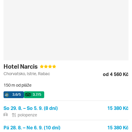
Hotel Narcis
Chorvatsko, Istrie, Rabac
od 4 560 Kč
150 m od pláže
3.6
/5
3.7
/5
So 29. 8. – So 5. 9. (8 dní)
15 380 Kč
polopenze
Pá 28. 8. – Ne 6. 9. (10 dní)
15 380 Kč