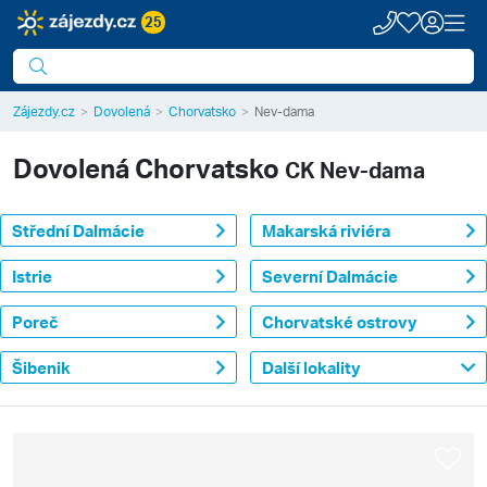
25
Zájezdy.cz
Dovolená
Chorvatsko
Nev-dama
Dovolená
Chorvatsko
CK Nev-dama
Střední Dalmácie
Makarská riviéra
Istrie
Severní Dalmácie
Poreč
Chorvatské ostrovy
Šibenik
Další lokality