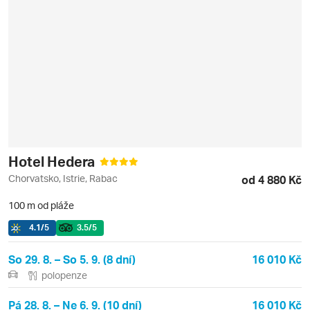
Hotel Hedera
Chorvatsko, Istrie, Rabac
od 4 880 Kč
100 m od pláže
4.1
/5
3.5
/5
So 29. 8. – So 5. 9. (8 dní)
16 010 Kč
polopenze
Pá 28. 8. – Ne 6. 9. (10 dní)
16 010 Kč