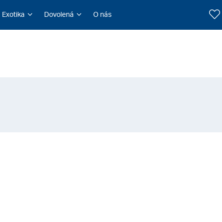
Exotika
Dovolená
O nás