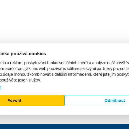
ánka používá cookies
ahu a reklam, poskytování funkcí sociálních médií a analýze naší návšt
rmace o tom, jak náš web používáte, sdílíme se svými partnery pro sociál
to údaje mohou zkombinovat s dalšími informacemi, které jste jim poskytli
používáte jejich služby.
í
Povolit
Odmítnout