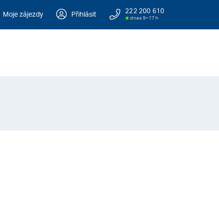
222 200 610
Moje zájezdy
Přihlásit
dnes 9–17 h