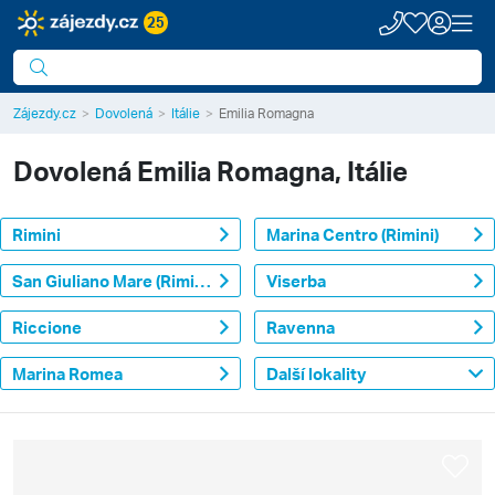
25
Zájezdy.cz
Dovolená
Itálie
Emilia Romagna
Dovolená
Emilia Romagna, Itálie
Rimini
Marina Centro (Rimini)
San Giuliano Mare (Rimini)
Viserba
Riccione
Ravenna
Marina Romea
Další lokality