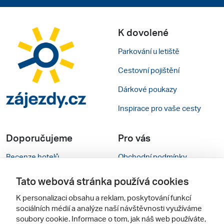
K dovolené
Parkování u letiště
Cestovní pojištění
Dárkové poukazy
Inspirace pro vaše cesty
Doporučujeme
Pro vás
Recenze hotelů
Obchodní podmínky
Rady na cestu
Kontakty
Tato webová stránka používá cookies
Cestovní kanceláře
Nastavení cookies
K personalizaci obsahu a reklam, poskytování funkcí
sociálních médií a analýze naší návštěvnosti využíváme
Zájazdy.sk
Verze webu pro PC
soubory cookie. Informace o tom, jak náš web používáte,