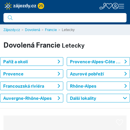
25
Zájezdy.cz
Dovolená
Francie
Letecky
Dovolená
Francie
Letecky
Paříž a okolí
Provence-Alpes-Côte d'Azur
Provence
Azurové pobřeží
Francouzská riviéra
Rhône-Alpes
Auvergne-Rhône-Alpes
Další lokality