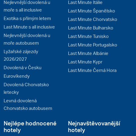
Nejlevnější dovolená u
Last Minute Itálie
moře s all inclusive
Last Minute Španělsko
Exotika s přímým letem
Last Minute Chorvatsko
Last Minute s all inclusive
Last Minute Bulharsko
Nejlevnější dovolená u
Last Minute Tunisko
moře autobusem
Last Minute Portugalsko
Lyžařské zájezdy
Last Minute Albánie
2026/2027
Last Minute Kypr
Dovolená v Česku
Last Minute Černá Hora
Eurovíkendy
Dovolená Chorvatsko
letecky
Levná dovolená
Chorvatsko autobusem
Nejlépe hodnocené
Nejnavštěvovanější
hotely
hotely