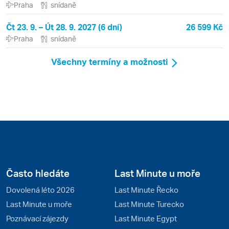
Praha
snídaně
Čt 23. 9. – Út 28. 9. 2027 (6 dní)
26 599 Kč
Praha
snídaně
Všechny termíny a možnosti
Často hledáte
Last Minute u moře
Dovolená léto 2026
Last Minute Řecko
Last Minute u moře
Last Minute Turecko
Poznávací zájezdy
Last Minute Egypt