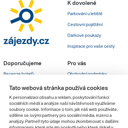
K dovolené
Parkování u letiště
Cestovní pojištění
Dárkové poukazy
Inspirace pro vaše cesty
Doporučujeme
Pro vás
Recenze hotelů
Obchodní podmínky
Rady na cestu
Kontakty
Tato webová stránka používá cookies
Cestovní kanceláře
Nastavení cookies
K personalizaci obsahu a reklam, poskytování funkcí
sociálních médií a analýze naší návštěvnosti využíváme
Zájazdy.sk
Verze webu pro PC
soubory cookie. Informace o tom, jak náš web používáte,
sdílíme se svými partnery pro sociální média, inzerci a
analýzy. Partneři tyto údaje mohou zkombinovat s dalšími
Sledujte nás
informacemi, které jste jim poskytli nebo které získali v