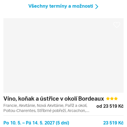
Všechny termíny a možnosti
Víno, koňak a ústřice v okolí Bordeaux
Francie, Akvitánie, Nová Akvitánie, Paříž a okolí,
od 23 519 Kč
Poitou-Charentes, Stříbrné pobřeží, Arcachon,
Arcachon Bay, Bordeaux, Bourse, Cognac, La
Rochelle, Paříž
Po 10. 5. – Pá 14. 5. 2027 (5 dní)
23 519 Kč