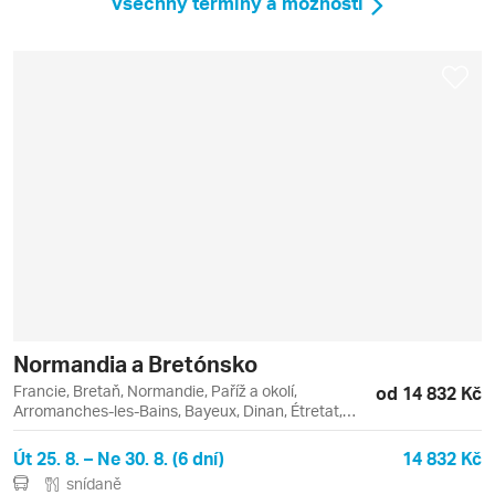
Všechny termíny a možnosti
Normandia a Bretónsko
Francie, Bretaň, Normandie, Paříž a okolí,
od 14 832 Kč
Arromanches-les-Bains, Bayeux, Dinan, Étretat,
Fécamp, Honfleur, Paříž, Rouen
Út 25. 8. – Ne 30. 8. (6 dní)
14 832 Kč
snídaně