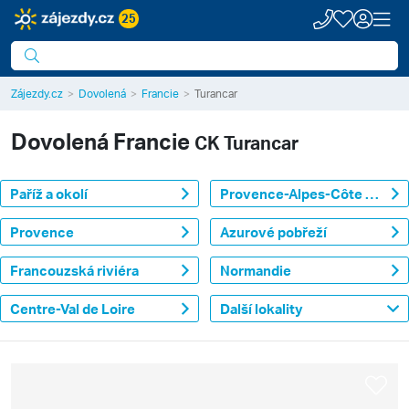
25
Zájezdy.cz
Dovolená
Francie
Turancar
Dovolená
Francie
CK Turancar
Paříž a okolí
Provence-Alpes-Côte d'Azur
Provence
Azurové pobřeží
Francouzská riviéra
Normandie
Centre-Val de Loire
Další lokality