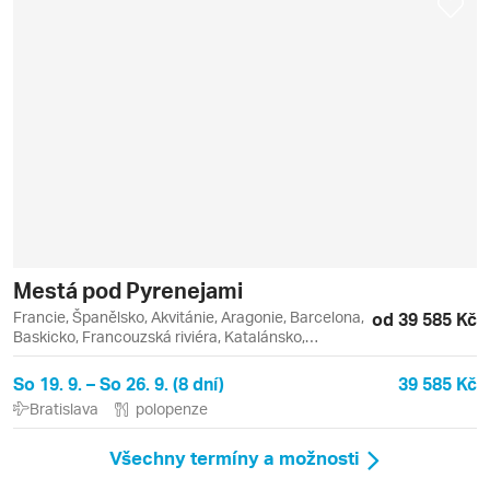
Mestá pod Pyrenejami
Francie, Španělsko, Akvitánie, Aragonie, Barcelona,
od 39 585 Kč
Baskicko, Francouzská riviéra, Katalánsko,
Languedoc-Roussillon, Lví zátoka, Midi-Pyrénées,
Nová Akvitánie, Occitanie, Pyreneje, Stříbrné
So 19. 9. – So 26. 9. (8 dní)
39 585 Kč
pobřeží, Bayonne, Biarritz, Carcassonne, Logroňo,
Bratislava
polopenze
Lurdy, Narbonne, San Sebastián, Toulouse,
Zaragoza
Všechny termíny a možnosti