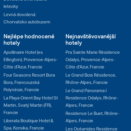
letecky
Levná dovolená
Chorvatsko autobusem
Nejlépe hodnocené
Nejnavštěvovanější
hotely
hotely
Apollinaire Hotel (ex
Pra Sainte Marie Résidence
Ellington), Provence-Alpes-
Odalys, Provence-Alpes-
Côte d'Azur, Francie
Côte d'Azur, Francie
Four Seasons Resort Bora
Le Grand Bois Résidence,
Bora, Francouzská
Rhône-Alpes, Francie
Polynésie, Francie
Le Grand Panorama I
La Playa Orient Bay Hotel St
Residence Odalys, Rhône-
Martin, Svatý Martin (FR),
Alpes, Francie
Francie
Residence Le Buet, Rhône-
Liberata Boutique Hotel &
Alpes, Francie
Spa, Korsika, Francie
Les Océanides Residence