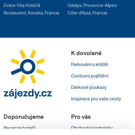
Dolce Vita Hotel &
Odalys, Provence-Alpes-
Restaurant, Korsika, Francie
Côte d'Azur, Francie
K dovolené
Parkování u letiště
Cestovní pojištění
Dárkové poukazy
Inspirace pro vaše cesty
Doporučujeme
Pro vás
Recenze hotelů
Obchodní podmínky