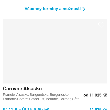
Všechny termíny a možnosti
Čarovné Alsasko
Francie, Alsasko, Burgundsko, Burgundsko-
od 11 925 Kč
Franche-Comté, Grand Est, Beaune, Colmar, Côte
de Beaune, Dijon, Riquewihr, Štrasburk
Pá 11. 9. – Út 15. 9. (5 dní)
11 925 Kč