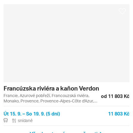
Francúzska riviéra a kaňon Verdon
Francie, Azurové pobřeží, Francouzská riviéra,
od 11 803 Kč
Monako, Provence, Provence-Alpes-Côte d'Azur,
Nice, Port Grimaud
Út 15. 9. – So 19. 9. (5 dní)
11 803 Kč
snídaně