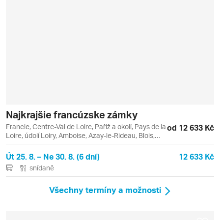
Najkrajšie francúzske zámky
Francie, Centre-Val de Loire, Paříž a okolí, Pays de la
od 12 633 Kč
Loire, údolí Loiry, Amboise, Azay-le-Rideau, Blois,
Chambord, Chenonceau, Cheverny, Versailles,
Villandry
Út 25. 8. – Ne 30. 8. (6 dní)
12 633 Kč
snídaně
Všechny termíny a možnosti