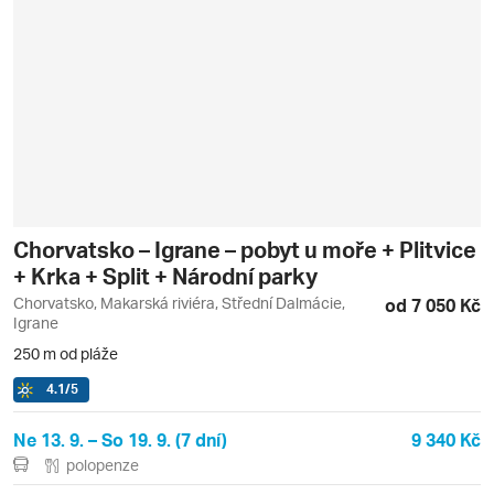
Chorvatsko – Igrane – pobyt u moře + Plitvice
+ Krka + Split + Národní parky
Chorvatsko, Makarská riviéra, Střední Dalmácie,
od 7 050 Kč
Igrane
250 m od pláže
4.1
/5
Ne 13. 9. – So 19. 9. (7 dní)
9 340 Kč
polopenze