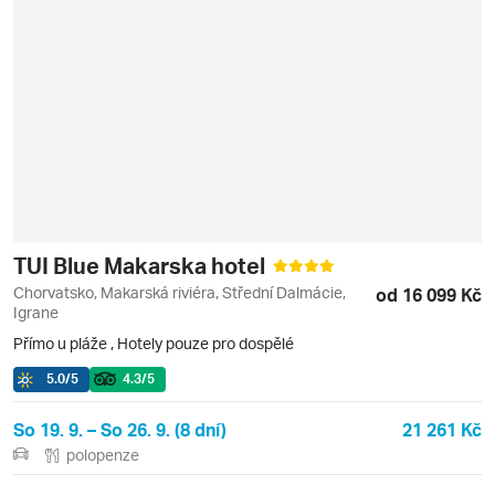
TUI Blue Makarska hotel
Chorvatsko, Makarská riviéra, Střední Dalmácie,
od 16 099 Kč
Igrane
Přímo u pláže
,
Hotely pouze pro dospělé
5.0
/5
4.3
/5
So 19. 9. – So 26. 9. (8 dní)
21 261 Kč
polopenze