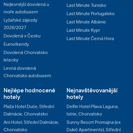
Nejlevnější dovolená u
Last Minute Tunisko
moře autobusem
Last Minute Portugalsko
Lyžařské zájezdy
Last Minute Albánie
2026/2027
Last Minute Kypr
Dovolená v Česku
Last Minute Černá Hora
Eurovíkendy
Dovolená Chorvatsko
letecky
Levná dovolená
Chorvatsko autobusem
Nejlépe hodnocené
Nejnavštěvovanější
hotely
hotely
Plaža Hotel Duće, Střední
Delfin Hotel Plava Laguna,
Dalmácie, Chorvatsko
Istrie, Chorvatsko
Ani Hotel, Střední Dalmácie,
Sunny Resort Promajna (ex
Chorvatsko
Dukić Apartments), Střední