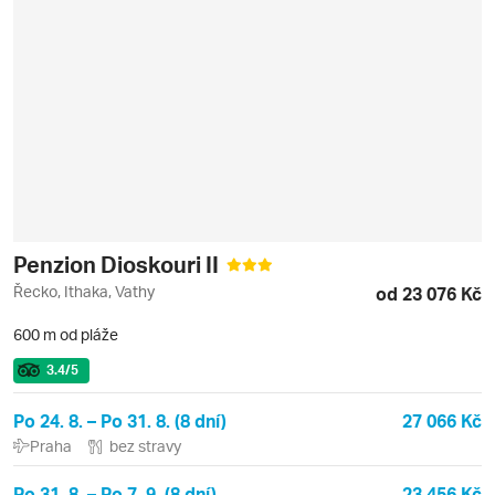
Penzion Dioskouri II
Řecko, Ithaka, Vathy
od 23 076 Kč
600 m od pláže
3.4
/5
Po 24. 8. – Po 31. 8. (8 dní)
27 066 Kč
Praha
bez stravy
Po 31. 8. – Po 7. 9. (8 dní)
23 456 Kč