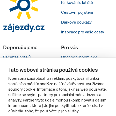
Parkování u letiště
Cestovní pojištění
Dárkové poukazy
Inspirace pro vaše cesty
Doporučujeme
Pro vás
Recenze hotelů
Obchodní podmínky
Rady na cestu
Kontakty
Tato webová stránka používá cookies
Cestovní kanceláře
Nastavení cookies
K personalizaci obsahu a reklam, poskytování funkcí
sociálních médií a analýze naší návštěvnosti využíváme
Zájazdy.sk
Mobilní verze webu
soubory cookie. Informace o tom, jak náš web používáte,
sdílíme se svými partnery pro sociální média, inzerci a
analýzy. Partneři tyto údaje mohou zkombinovat s dalšími
Sledujte nás
informacemi, které jste jim poskytli nebo které získali v
důsledku toho, že používáte jejich služby.