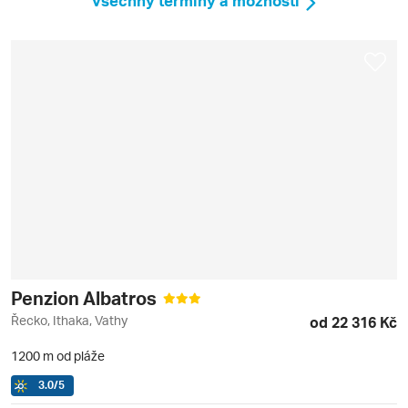
Všechny termíny a možnosti
Penzion Albatros
Řecko, Ithaka, Vathy
od 22 316 Kč
1200 m od pláže
3.0
/5