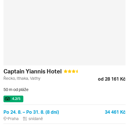
Captain Yiannis Hotel
Řecko, Ithaka, Vathy
od 28 161 Kč
50 m od pláže
4.2
/5
Po 24. 8. – Po 31. 8. (8 dní)
34 461 Kč
Praha
snídaně