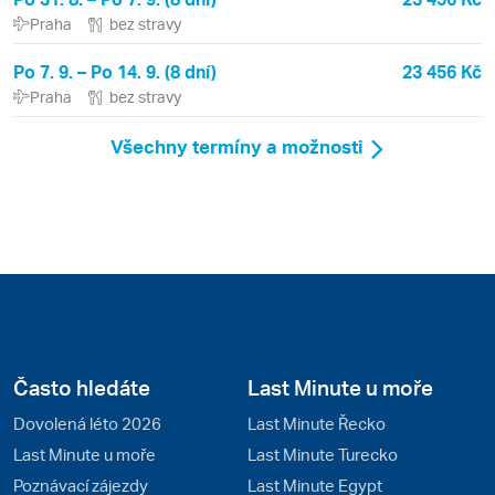
Praha
bez stravy
Po 7. 9. – Po 14. 9. (8 dní)
23 456 Kč
Praha
bez stravy
Všechny termíny a možnosti
Často hledáte
Last Minute u moře
Dovolená léto 2026
Last Minute Řecko
Last Minute u moře
Last Minute Turecko
Poznávací zájezdy
Last Minute Egypt