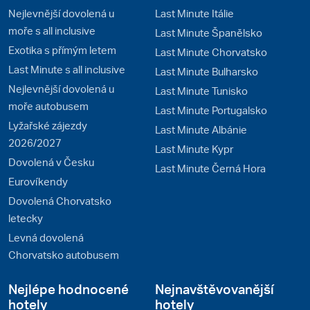
Nejlevnější dovolená u
Last Minute Itálie
moře s all inclusive
Last Minute Španělsko
Exotika s přímým letem
Last Minute Chorvatsko
Last Minute s all inclusive
Last Minute Bulharsko
Nejlevnější dovolená u
Last Minute Tunisko
moře autobusem
Last Minute Portugalsko
Lyžařské zájezdy
Last Minute Albánie
2026/2027
Last Minute Kypr
Dovolená v Česku
Last Minute Černá Hora
Eurovíkendy
Dovolená Chorvatsko
letecky
Levná dovolená
Chorvatsko autobusem
Nejlépe hodnocené
Nejnavštěvovanější
hotely
hotely