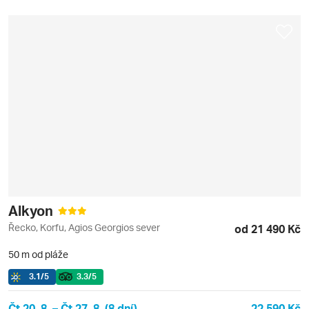
Alkyon
Řecko, Korfu, Agios Georgios sever
od 21 490 Kč
50 m od pláže
3.1
/5
3.3
/5
Čt 20. 8. – Čt 27. 8. (8 dní)
22 590 Kč