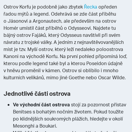
Ostrov Korfu je podobně jako zbytek
Řecka
opředen
řadou mýtů a legend. Odehrává se zde část příběhu
o Jásonovi a Argonautech, ale především na ostrov
Homér umístil část příběhů o Odysseovi. Najdete tu
bájný ostrov Fajáků, který Odysseus navštívil při svém
návratu z trojské války. A jedním z nejnavštěvovanějších
míst je tzv. Myší ostrov, který leží nedaleko poloostrova
Kanoni na východě Korfu. Na první pohled připomíná loď,
kterou podle legend také byl a kterou Poseidon údajně
v hněvu proměnil v kámen. Ostrov si oblíbilo i mnoho
kulturních velikánů, mimo jiné Goethe nebo Oscar Wilde.
Jednotlivé části ostrova
Ve východní část ostrova
stojí za pozornost přístav
Benitses s bohatým nočním životem. Pokud toužíte
po klidnějších soukromých plážích, hledejte v okolí
Mesonghi a Boukari.