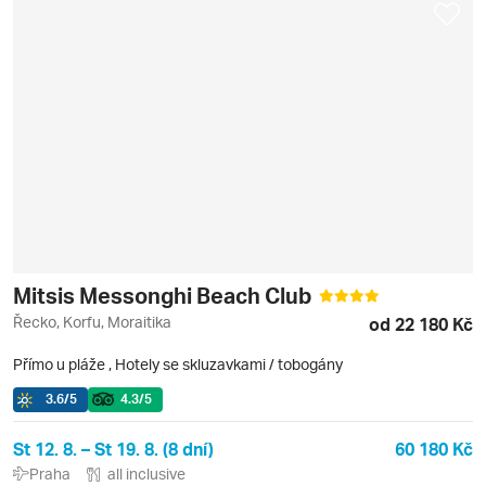
Mitsis Messonghi Beach Club
Řecko, Korfu, Moraitika
od 22 180 Kč
Přímo u pláže
,
Hotely se skluzavkami / tobogány
3.6
/5
4.3
/5
St 12. 8. – St 19. 8. (8 dní)
60 180 Kč
Praha
all inclusive