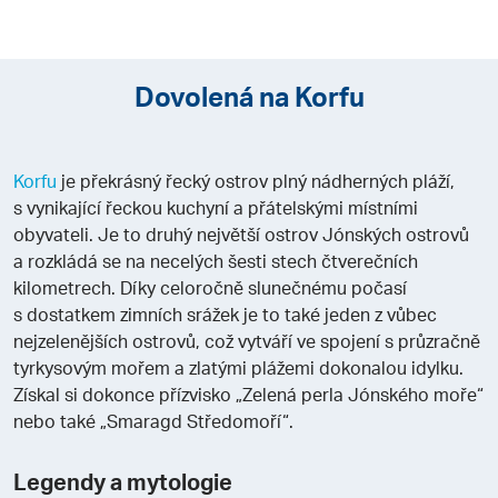
Dovolená na Korfu
Korfu
je překrásný řecký ostrov plný nádherných pláží,
s vynikající řeckou kuchyní a přátelskými místními
obyvateli. Je to druhý největší ostrov Jónských ostrovů
a rozkládá se na necelých šesti stech čtverečních
kilometrech. Díky celoročně slunečnému počasí
s dostatkem zimních srážek je to také jeden z vůbec
nejzelenějších ostrovů, což vytváří ve spojení s průzračně
tyrkysovým mořem a zlatými plážemi dokonalou idylku.
Získal si dokonce přízvisko „Zelená perla Jónského moře“
nebo také „Smaragd Středomoří“.
Legendy a mytologie