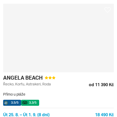
ANGELA BEACH
Řecko, Korfu, Astrakeri, Roda
od 11 390 Kč
Přímo u pláže
3.5
/5
3.3
/5
Út 25. 8. – Út 1. 9. (8 dní)
18 490 Kč