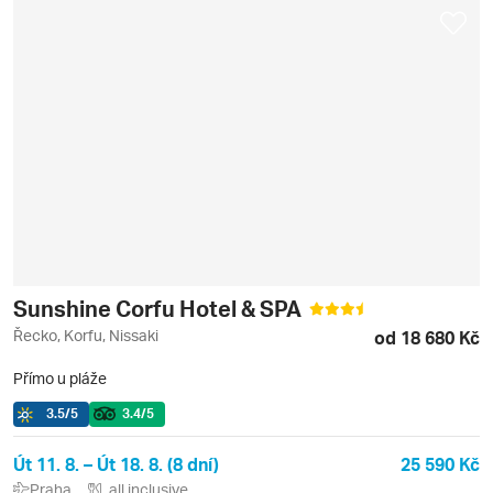
Sunshine Corfu Hotel & SPA
Řecko, Korfu, Nissaki
od 18 680 Kč
Přímo u pláže
3.5
/5
3.4
/5
Út 11. 8. – Út 18. 8. (8 dní)
25 590 Kč
Praha
all inclusive