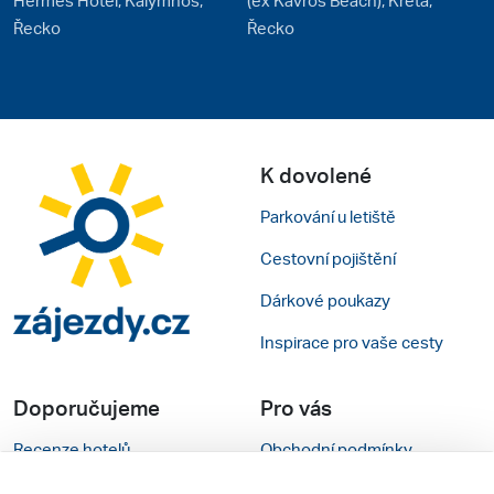
Řecko
Řecko
K dovolené
Parkování u letiště
Cestovní pojištění
Dárkové poukazy
Inspirace pro vaše cesty
Doporučujeme
Pro vás
Recenze hotelů
Obchodní podmínky
Rady na cestu
Kontakty