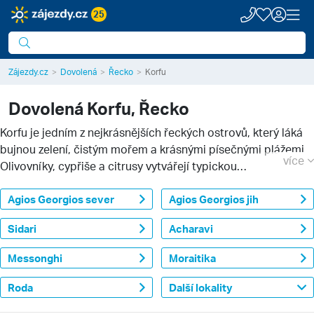
25
Zájezdy.cz
Dovolená
Řecko
Korfu
Dovolená
Korfu, Řecko
Korfu je jedním z nejkrásnějších řeckých ostrovů, který láká
bujnou zelení, čistým mořem a krásnými písečnými plážemi.
více
Olivovníky, cypřiše a citrusy vytvářejí typickou
středomořskou atmosféru ideální pro klidnou dovolenou.
Ostrov ocení rodiny s dětmi, milovníci přírody i cestovatele
Agios Georgios sever
Agios Georgios jih
bažící po historických památkách.
Sidari
Acharavi
Messonghi
Moraitika
Roda
Další lokality