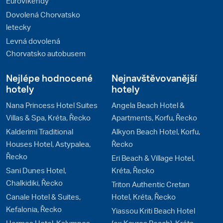
Eurovíkendy
Dovolená Chorvatsko
letecky
Levná dovolená
Chorvatsko autobusem
Nejlépe hodnocené
Nejnavštěvovanější
hotely
hotely
Nana Princess Hotel Suites
Angela Beach Hotel &
Villas & Spa, Kréta, Řecko
Apartments, Korfu, Řecko
Kalderimi Traditional
Alkyon Beach Hotel, Korfu,
Houses Hotel, Astypalea,
Řecko
Řecko
Eri Beach & Village Hotel,
Sani Dunes Hotel,
Kréta, Řecko
Chalkidiki, Řecko
Triton Authentic Cretan
Canale Hotel & Suites,
Hotel, Kréta, Řecko
Kefalonia, Řecko
Yiassou Kriti Beach Hotel
Hermes Hotel, Kalymnos,
(ex Kavros Beach), Kréta,