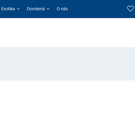
Exotika
Dovolená
O nás