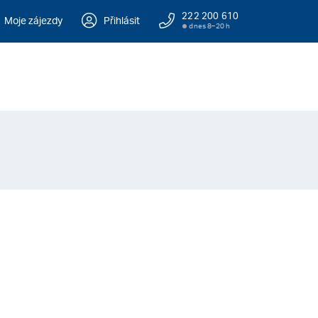
222 200 610
Moje zájezdy
Přihlásit
dnes 8–20 h