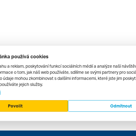
ánka používá cookies
ahu a reklam, poskytování funkcí sociálních médií a analýze naší návšt
rmace o tom, jak náš web používáte, sdílíme se svými partnery pro sociál
to údaje mohou zkombinovat s dalšími informacemi, které jste jim poskytli
používáte jejich služby.
í
Povolit
Odmítnout