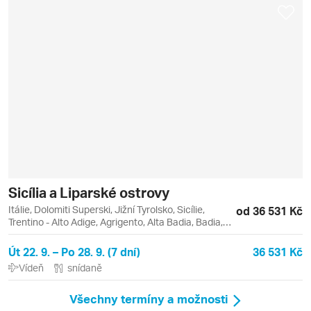
Sicília a Liparské ostrovy
Itálie, Dolomiti Superski, Jižní Tyrolsko, Sicílie,
od 36 531 Kč
Trentino - Alto Adige, Agrigento, Alta Badia, Badia,
Catania, Etna, Lipari, Liparské ostrovy, Monreale,
Palermo, Piazza Armerina, Sella Ronda, Taormina,
Út 22. 9. – Po 28. 9. (7 dní)
36 531 Kč
Vulcano
Vídeň
snídaně
Všechny termíny a možnosti