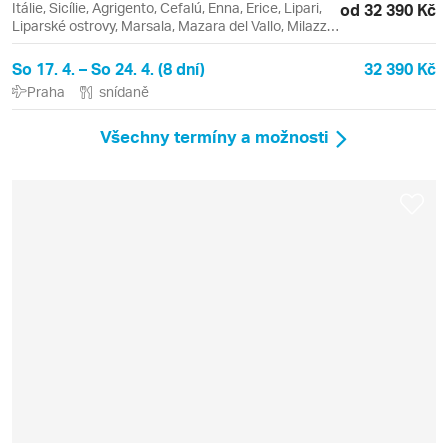
Itálie, Sicílie, Agrigento, Cefalú, Enna, Erice, Lipari,
od 32 390 Kč
Liparské ostrovy, Marsala, Mazara del Vallo, Milazzo,
Monreale, Palermo, Syrakusy, Taormina, Vulcano
So 17. 4. – So 24. 4. (8 dní)
32 390 Kč
Praha
snídaně
Všechny termíny a možnosti