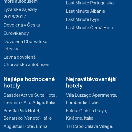
moře autobusem
Last Minute Portugalsko
Lyžařské zájezdy
Last Minute Albánie
2026/2027
Last Minute Kypr
Dovolená v Česku
Last Minute Černá Hora
Eurovíkendy
Dovolená Chorvatsko
letecky
Levná dovolená
Chorvatsko autobusem
Nejlépe hodnocené
Nejnavštěvovanější
hotely
hotely
Sassdei Active Suite Hotel,
Villa Luzzago Apartments,
Trentino - Alto Adige, Itálie
Lombardie, Itálie
Brasilia Park Hotel,
Futura Club La Praya,
Benátsko (Veneto), Itálie
Kalábrie, Itálie
Augustus Hotel, Emilia
TH Capo Calava Village,