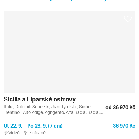
Sicília a Liparské ostrovy
Itálie, Dolomiti Superski, Jižní Tyrolsko, Sicílie,
od 36 970 Kč
Trentino - Alto Adige, Agrigento, Alta Badia, Badia,
Catania, Lipari, Liparské ostrovy, Monreale, Palermo,
Sella Ronda, Taormina, Vulcano
Út 22. 9. – Po 28. 9. (7 dní)
36 970 Kč
Vídeň
snídaně