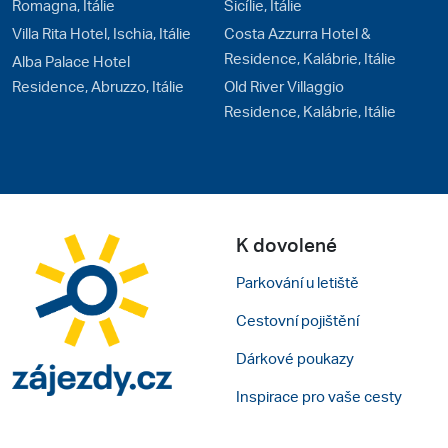
Romagna, Itálie
Sicílie, Itálie
Villa Rita Hotel, Ischia, Itálie
Costa Azzurra Hotel &
Residence, Kalábrie, Itálie
Alba Palace Hotel
Residence, Abruzzo, Itálie
Old River Villaggio
Residence, Kalábrie, Itálie
K dovolené
Parkování u letiště
Cestovní pojištění
Dárkové poukazy
Inspirace pro vaše cesty