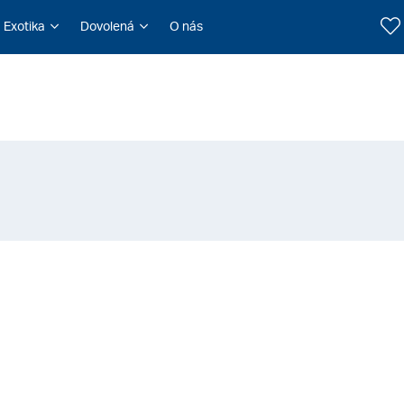
Exotika
Dovolená
O nás