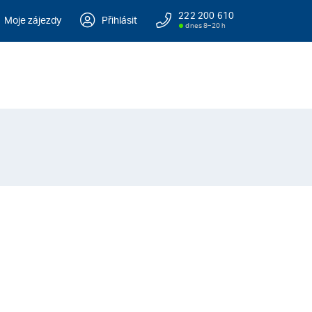
222 200 610
Moje zájezdy
Přihlásit
dnes 8–20 h