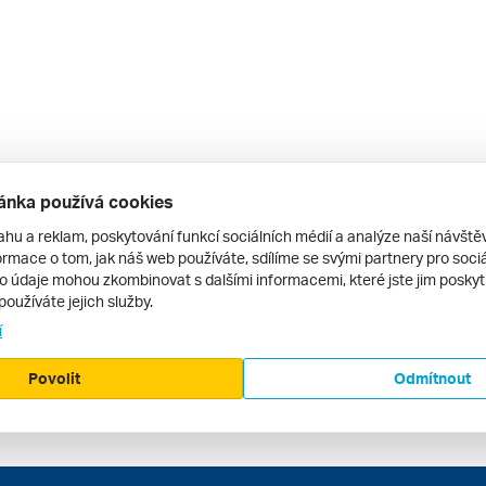
ánka používá cookies
ahu a reklam, poskytování funkcí sociálních médií a analýze naší návšt
rmace o tom, jak náš web používáte, sdílíme se svými partnery pro sociál
to údaje mohou zkombinovat s dalšími informacemi, které jste jim poskytli
používáte jejich služby.
í
Povolit
Odmítnout