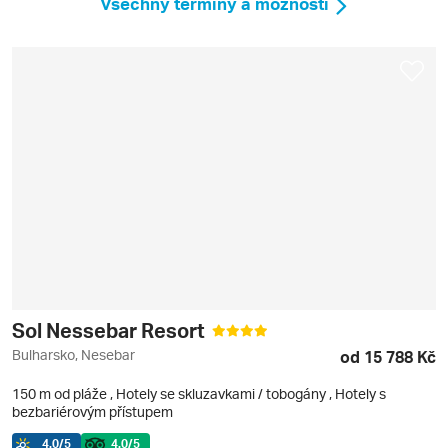
Všechny termíny a možnosti
Sol Nessebar Resort
Bulharsko, Nesebar
od 15 788 Kč
150 m od pláže
,
Hotely se skluzavkami / tobogány
, Hotely s
bezbariérovým přístupem
4.0
/5
4.0
/5