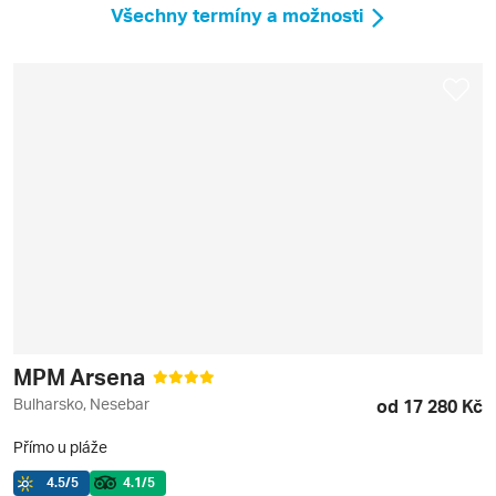
Všechny termíny a možnosti
MPM Arsena
Bulharsko, Nesebar
od 17 280 Kč
Přímo u pláže
4.5
/5
4.1
/5