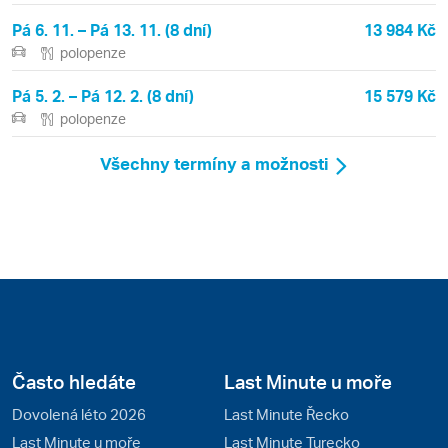
Pá 6. 11. – Pá 13. 11. (8 dní)
13 984 Kč
polopenze
Pá 5. 2. – Pá 12. 2. (8 dní)
15 579 Kč
polopenze
Všechny termíny a možnosti
Často hledáte
Last Minute u moře
Dovolená léto 2026
Last Minute Řecko
Last Minute u moře
Last Minute Turecko