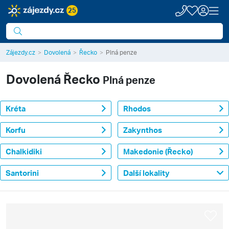
25
Zájezdy.cz
Dovolená
Řecko
Plná penze
Dovolená
Řecko
Plná penze
Kréta
Rhodos
Korfu
Zakynthos
Chalkidiki
Makedonie (Řecko)
Santorini
Další lokality