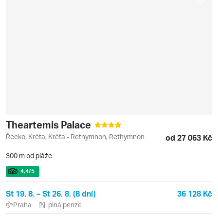
Theartemis Palace
Řecko, Kréta, Kréta - Rethymnon, Rethymnon
od 27 063 Kč
300 m od pláže
4.4
/5
St 19. 8. – St 26. 8. (8 dní)
36 128 Kč
Praha
plná penze