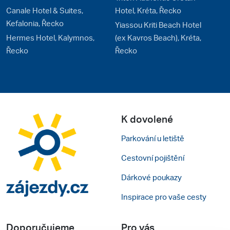
Canale Hotel & Suites,
Hotel, Kréta, Řecko
Kefalonia, Řecko
Yiassou Kriti Beach Hotel
Hermes Hotel, Kalymnos,
(ex Kavros Beach), Kréta,
Řecko
Řecko
K dovolené
Parkování u letiště
Cestovní pojištění
Dárkové poukazy
Inspirace pro vaše cesty
Doporučujeme
Pro vás