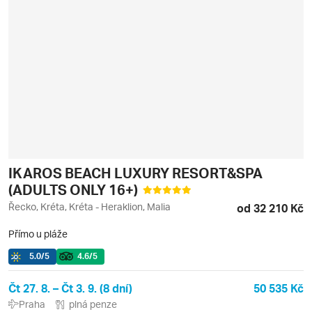
IKAROS BEACH LUXURY RESORT&SPA
(ADULTS ONLY 16+)
Řecko, Kréta, Kréta - Heraklion, Malia
od 32 210 Kč
Přímo u pláže
5.0
/5
4.6
/5
Čt 27. 8. – Čt 3. 9. (8 dní)
50 535 Kč
Praha
plná penze