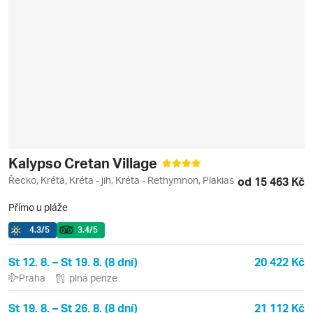
Kalypso Cretan Village
Řecko, Kréta, Kréta - jih, Kréta - Rethymnon, Plakias
od 15 463 Kč
Přímo u pláže
4.3
/5
3.4
/5
St 12. 8. – St 19. 8. (8 dní)
20 422 Kč
Praha
plná penze
St 19. 8. – St 26. 8. (8 dní)
21 112 Kč