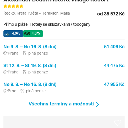
Řecko, Kréta, Kréta - Heraklion, Malia
od 35 572 Kč
Přímo u pláže
,
Hotely se skluzavkami / tobogány
4.0
/5
4.6
/5
Ne 9. 8. – Ne 16. 8. (8 dní)
51 406 Kč
Praha
plná penze
St 12. 8. – St 19. 8. (8 dní)
44 475 Kč
Praha
plná penze
Ne 9. 8. – Ne 16. 8. (8 dní)
47 955 Kč
Brno
plná penze
Všechny termíny a možnosti