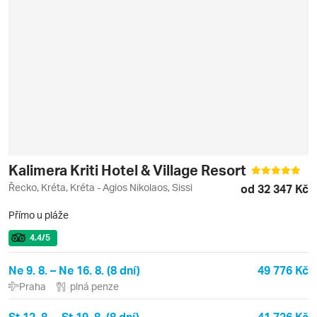
Kalimera Kriti Hotel & Village Resort
Řecko, Kréta, Kréta - Agios Nikolaos, Sissi
od 32 347 Kč
Přímo u pláže
4.4
/5
Ne 9. 8. – Ne 16. 8. (8 dní)
49 776 Kč
Praha
plná penze
St 12. 8. – St 19. 8. (8 dní)
41 726 Kč