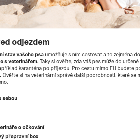
před odjezdem
ní stav vašeho psa
umožňuje s ním cestovat a to zejména do 
e s veterinářem.
Taky si ověřte, zda váš pes může do určené
 například karanténa po příjezdu. Pro cestu mimo EU budete 
. Ověřte si na veterinární správě další podrobnosti, které s
eno.
 s sebou
terináře o očkování
vý přepravní box