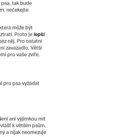
 psa, tak bude
zn. nečekejte
 která může být
tratí. Proto je
lepší
bez něj. Pro ostatní
ční zavazadlo. Větší
mí pro vaše zvíře.
ní pro psa vyžádat
ení ani výjimkou mít
Zvlášť k větším psům.
ný a nijak neomezuje