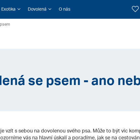
Exotika
Dovolená
O nás
 psem
ená se psem - ano ne
přeje vzít s sebou na dovolenou svého psa. Může to být víc kom
ozorníme vás na hlavní úskalí a poradíme, jak se na cestová