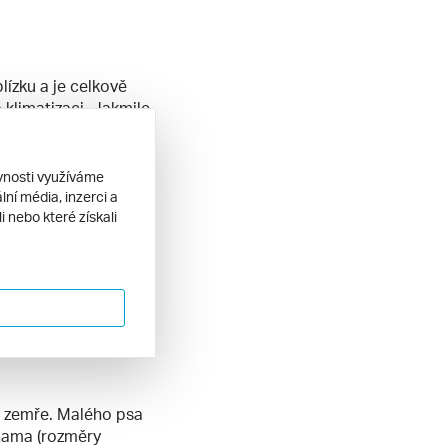
lízku a je celkově
 klimatizaci. Jakmile
de rychle stoupat.
 vy. Pamatujte na
ěvnosti využíváme
ní média, inzerci a
 kennelka.
Pes nesmí
 nebo které získali
y se pes mohl
oty snášet špatně a
ko je například
ete přizpůsobit.
ě.
u zemře. Malého psa
hama (rozměry