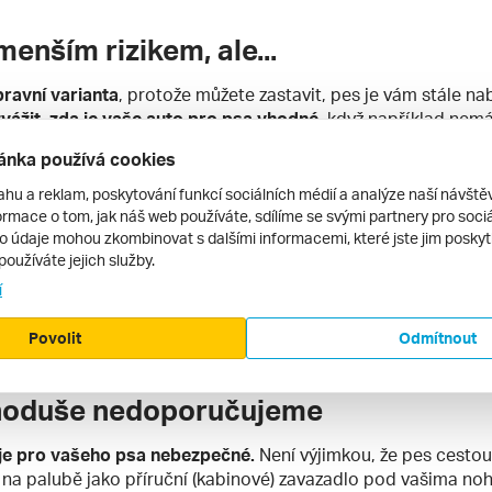
enším rizikem, ale...
pravní varianta
, protože můžete zastavit, pes je vám stále nab
zvážit, zda je vaše auto pro psa vhodné
, když například nemá
oně v teplém počasí, auto se okýnkem nevyvětrá a teplota bu
ánka používá cookies
lazuje se pouze tlamou
, takže se začne přehřívat rychleji než
psa.
ahu a reklam, poskytování funkcí sociálních médií a analýze naší návšt
rmace o tom, jak náš web používáte, sdílíme se svými partnery pro sociál
na kratší přejezdy. Pro dlouhé přejezdy je vhodnější klec nebo
to údaje mohou zkombinovat s dalšími informacemi, které jste jim poskytli
”.
Riskujete pokutu i jeho bezpečí. Dělejte často zastávky, ab
používáte jejich služby.
ut.
Mějte pro něj dostatek vody.
Někteří psi mohou vyšší tepl
í
víc, než je pro ně běžné. Cestovat můžete i s jinými zvířaty ja
retka. V autě to většinou není problém, protože se zvířeti můž
Povolit
Odmítnout
je povoleno cestovat s vaším zvířetem
do průjezdní i cílové zem
dnoduše nedoporučujeme
 je pro vašeho psa nebezpečné.
Není výjimkou, že pes cesto
na palubě jako příruční (kabinové) zavazadlo pod vašima no