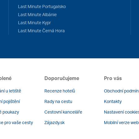
Last Minute Portugalsko
Last Minute Albánie
Last Minute Kypr
Last Minute Černá Hora
olené
Doporučujeme
Pro vás
ní u letiště
Recenze hotelů
Obchodní podmín
í pojištění
Rady na cestu
Kontakty
é poukazy
Cestovní kanceláře
Nastavení cookie
ce pro vaše cesty
Zájazdy.sk
Mobilní verze we