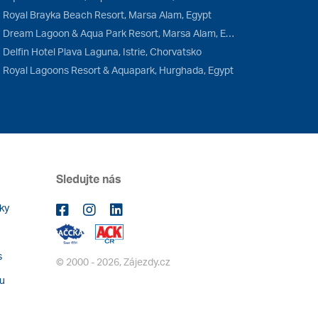
Royal Brayka Beach Resort, Marsa Alam, Egypt
Dream Lagoon & Aqua Park Resort, Marsa Alam, Egypt
Delfin Hotel Plava Laguna, Istrie, Chorvatsko
Royal Lagoons Resort & Aquapark, Hurghada, Egypt
Sledujte nás
ky
s
© 2000 - 2026, Zájezdy.cz
bu