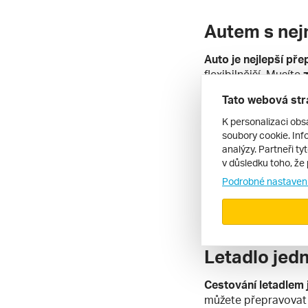
Autem s nejm
Auto je nejlepší pře
flexibilnější. Musíte
zůstanete stát v kol
Tato webová str
Pes se nepotí a och
bezpečnost vašeho 
K personalizaci obs
soubory cookie. Info
Kšíry se hodí spíše 
analýzy. Partneři ty
být v autě “na volno
v důsledku toho, že 
vyvenčit a protáhno
Podrobné nastaven
musíte je hydratovat 
kočka, králík nebo f
Zjistěte si, jestli 
Letadlo je
Cestování letadlem
můžete přepravovat 