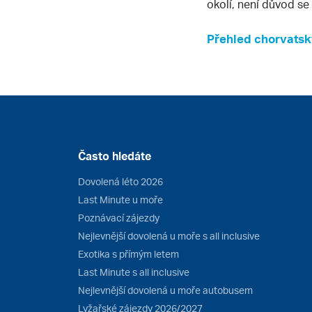
okolí, není důvod se 
Přehled chorvatský
Často hledáte
Dovolená léto 2026
Last Minute u moře
Poznávací zájezdy
Nejlevnější dovolená u moře s all inclusive
Exotika s přímým letem
Last Minute s all inclusive
Nejlevnější dovolená u moře autobusem
Lyžařské zájezdy 2026/2027