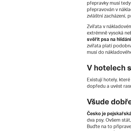
přepravky musí tedy
přepravován v náklad
zvláštní zacházení, pr
Zvířata v nákladovém
extrémně vysoká nebo
svěřit psa na hlíd
zvířata platí podobná
musí do nákladového 
V hotelech 
Existují hotely, kte
dopředu a uvést ras
Všude dobře
Česko je pejskařsk
dva psy. Ovšem stát,
Buďte na to připrav