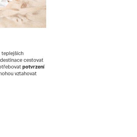
teplejších
 destinace cestovat
potřebovat
potvrzení
e mohou vztahovat