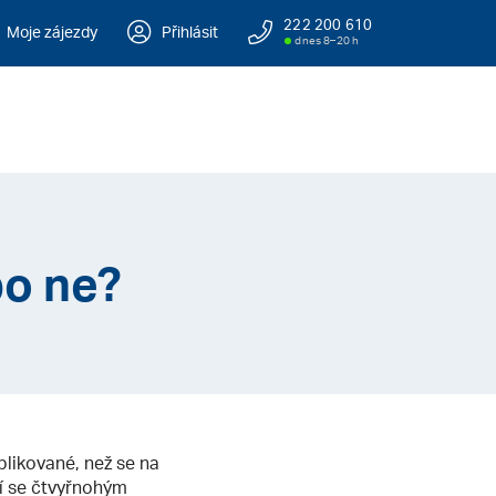
222 200 610
Moje zájezdy
Přihlásit
dnes 8–20 h
bo ne?
plikované, než se na
ní se čtvyřnohým