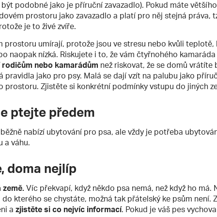
 být podobné jako je příruční zavazadlo). Pokud máte většího
ovém prostoru jako zavazadlo a platí pro něj stejná práva, t
otože je to živé zvíře.
 prostoru umírají, protože jsou ve stresu nebo kvůli teplotě,
 naopak nízká. Riskujete i to, že vám čtyřnohého kamaráda z
ání rodičům nebo kamarádům
než riskovat, že se domů vrátíte 
 pravidla jako pro psy. Malá se dají vzít na palubu jako příru
prostoru. Zjistěte si konkrétní podmínky vstupu do jiných ze
se ptejte předem
ré běžně nabízí ubytování pro psa, ale vždy je potřeba ubytová
u a váhu.
, doma nejlíp
á země.
Víc překvapí, když někdo psa nemá, než když ho má. N
 do kterého se chystáte, možná tak přátelský ke psům není. 
eni a
zjistěte si co nejvíc informací
. Pokud je váš pes vychova