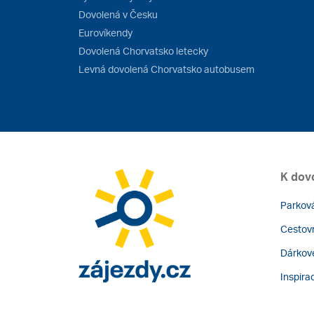
Dovolená v Česku
Eurovíkendy
Dovolená Chorvatsko letecky
Levná dovolená Chorvatsko autobusem
K dov
Parková
Cestovn
Dárkov
Inspira