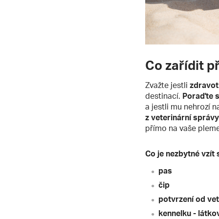
Co zařídit 
Zvažte jestli
zdravot
destinací.
Poraďte s
a jestli mu nehrozí
z veterinární správy
přímo na vaše plem
Co je nezbytné vzít
pas
čip
potvrzení od ve
kennelku - látko