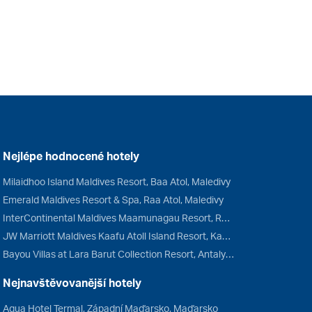
Nejlépe hodnocené hotely
Milaidhoo Island Maldives Resort, Baa Atol, Maledivy
Emerald Maldives Resort & Spa, Raa Atol, Maledivy
InterContinental Maldives Maamunagau Resort, Raa Atol, Maledivy
JW Marriott Maldives Kaafu Atoll Island Resort, Kaafu Atol, Maledivy
Bayou Villas at Lara Barut Collection Resort, Antalya, Turecko
Nejnavštěvovanější hotely
Aqua Hotel Termal, Západní Maďarsko, Maďarsko