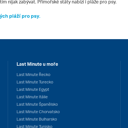
tím nijak zabývat. Přímořské státy nabízí i pláže pro psy.
ch pláží pro psy.
Last Minute u moře
Last Minute Řecko
Last Minute Turecko
Last Minute Egypt
Last Minute Itálie
Last Minute Španělsko
Last Minute Chorvatsko
Last Minute Bulharsko
Last Minute Tunisko