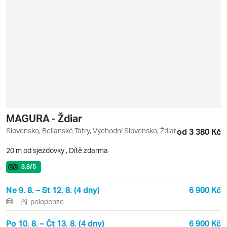
MAGURA - Ždiar
Slovensko, Belianské Tatry, Východní Slovensko, Ždiar
od 3 380 Kč
20 m od sjezdovky
,
Dítě zdarma
3.8
/5
Ne 9. 8. – St 12. 8. (4 dny)
6 900 Kč
polopenze
Po 10. 8. – Čt 13. 8. (4 dny)
6 900 Kč