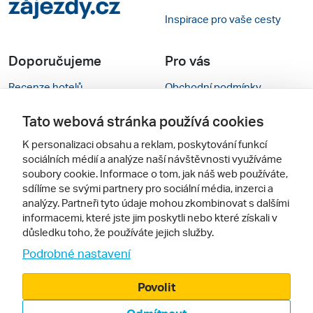
Inspirace pro vaše cesty
Doporučujeme
Pro vás
Recenze hotelů
Obchodní podmínky
Rady na cestu
Kontakty
Tato webová stránka používá cookies
Cestovní kanceláře
Nastavení cookies
K personalizaci obsahu a reklam, poskytování funkcí
sociálních médií a analýze naší návštěvnosti využíváme
Zájazdy.sk
Mobilní verze webu
soubory cookie. Informace o tom, jak náš web používáte,
sdílíme se svými partnery pro sociální média, inzerci a
analýzy. Partneři tyto údaje mohou zkombinovat s dalšími
Sledujte nás
informacemi, které jste jim poskytli nebo které získali v
důsledku toho, že používáte jejich služby.
Podrobné nastavení
Povolit