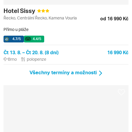
Hotel Sissy
Řecko, Centrální Řecko, Kamena Vourla
od 16 990 Kč
Přímo u pláže
4.7
/5
4.4
/5
Čt 13. 8. – Čt 20. 8. (8 dní)
16 990 Kč
Brno
polopenze
Všechny termíny a možnosti