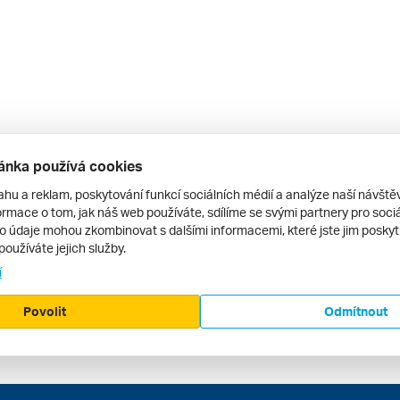
ánka používá cookies
ahu a reklam, poskytování funkcí sociálních médií a analýze naší návšt
rmace o tom, jak náš web používáte, sdílíme se svými partnery pro sociál
to údaje mohou zkombinovat s dalšími informacemi, které jste jim poskytli
používáte jejich služby.
í
Povolit
Odmítnout