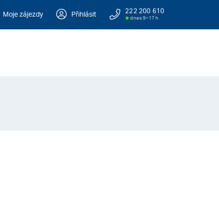
222 200 610
Moje zájezdy
Přihlásit
dnes 9–17 h