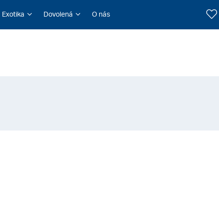
Exotika
Dovolená
O nás