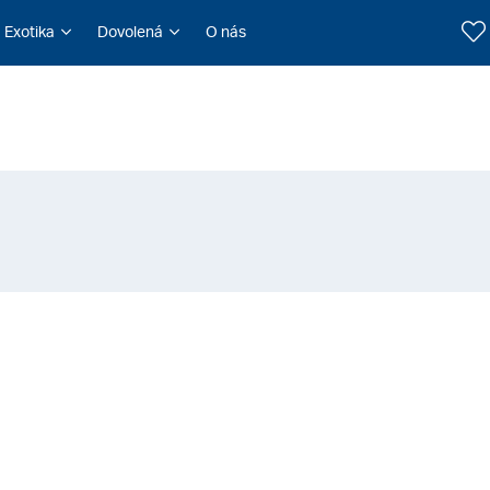
Exotika
Dovolená
O nás