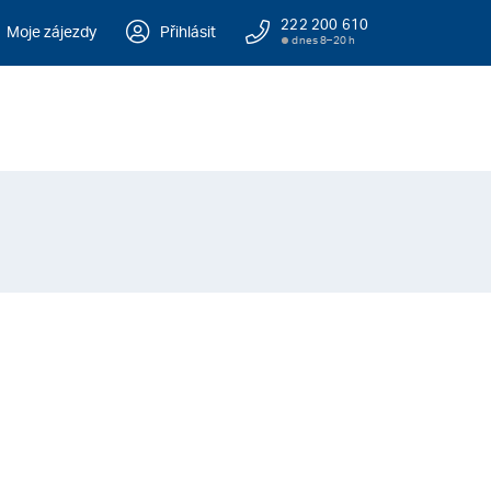
222 200 610
Moje zájezdy
Přihlásit
dnes 8–20 h