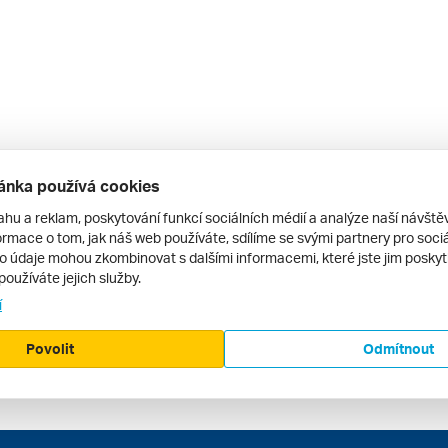
ánka používá cookies
ahu a reklam, poskytování funkcí sociálních médií a analýze naší návšt
rmace o tom, jak náš web používáte, sdílíme se svými partnery pro sociál
to údaje mohou zkombinovat s dalšími informacemi, které jste jim poskytli
používáte jejich služby.
í
Povolit
Odmítnout