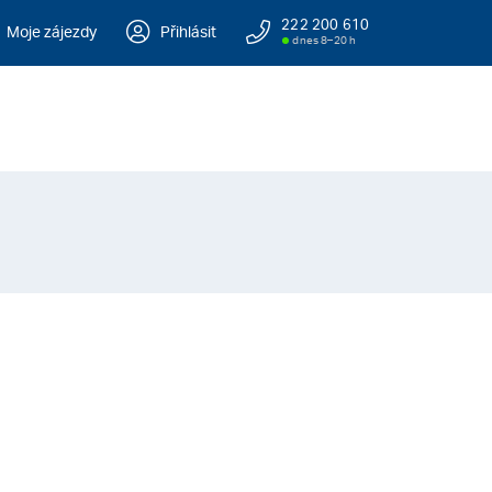
222 200 610
Moje zájezdy
Přihlásit
dnes 8–20 h