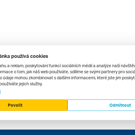
ánka používá cookies
ahu a reklam, poskytování funkcí sociálních médií a analýze naší návšt
rmace o tom, jak náš web používáte, sdílíme se svými partnery pro sociál
to údaje mohou zkombinovat s dalšími informacemi, které jste jim poskytli
používáte jejich služby.
í
Povolit
Odmítnout