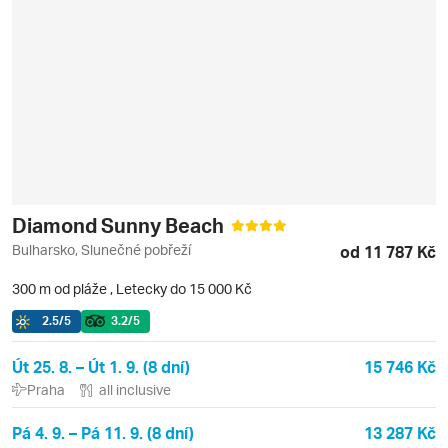
Diamond Sunny Beach
Bulharsko, Slunečné pobřeží
od 11 787 Kč
300 m od pláže
,
Letecky do 15 000 Kč
2.5
/5
3.2
/5
Út 25. 8. – Út 1. 9. (8 dní)
15 746 Kč
Praha
all inclusive
Pá 4. 9. – Pá 11. 9. (8 dní)
13 287 Kč