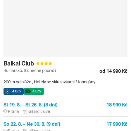
Baikal Club
Bulharsko, Slunečné pobřeží
od 14 990 Kč
200 m od pláže
,
Hotely se skluzavkami / tobogány
4.0
/5
4.0
/5
St 19. 8. – St 26. 8. (8 dní)
18 990 Kč
Praha
all inclusive
So 22. 8. – Ne 30. 8. (9 dní)
17 990 Kč
Praha
all inclusive