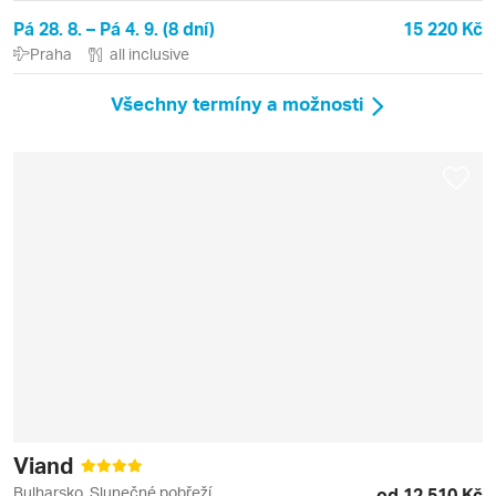
Pá 28. 8. – Pá 4. 9. (8 dní)
15 220 Kč
Praha
all inclusive
Všechny termíny a možnosti
Viand
Bulharsko, Slunečné pobřeží
od 12 510 Kč