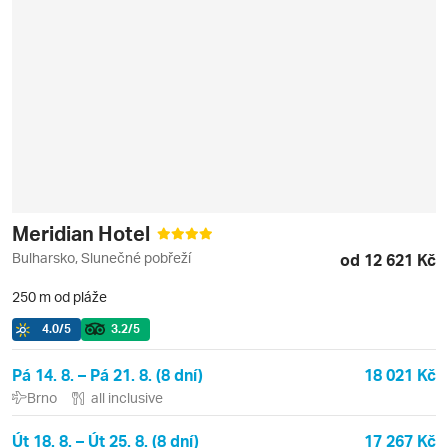
Meridian Hotel
Bulharsko, Slunečné pobřeží
od 12 621 Kč
250 m od pláže
4.0
/5
3.2
/5
Pá 14. 8. – Pá 21. 8. (8 dní)
18 021 Kč
Brno
all inclusive
Út 18. 8. – Út 25. 8. (8 dní)
17 267 Kč