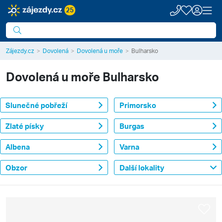
25
Zájezdy.cz
Dovolená
Dovolená u moře
Bulharsko
Dovolená u moře
Bulharsko
Slunečné pobřeží
Primorsko
Zlaté písky
Burgas
Albena
Varna
Obzor
Další lokality