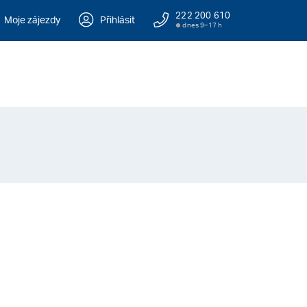
222 200 610
Moje zájezdy
Přihlásit
dnes 9–17 h