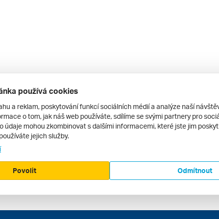
ánka používá cookies
ahu a reklam, poskytování funkcí sociálních médií a analýze naší návšt
rmace o tom, jak náš web používáte, sdílíme se svými partnery pro sociál
to údaje mohou zkombinovat s dalšími informacemi, které jste jim poskytli
používáte jejich služby.
í
Povolit
Odmítnout