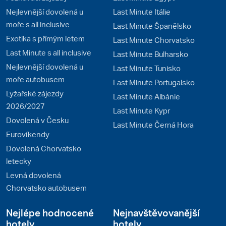
Nejlevnější dovolená u
Last Minute Itálie
moře s all inclusive
Last Minute Španělsko
Exotika s přímým letem
Last Minute Chorvatsko
Last Minute s all inclusive
Last Minute Bulharsko
Nejlevnější dovolená u
Last Minute Tunisko
moře autobusem
Last Minute Portugalsko
Lyžařské zájezdy
Last Minute Albánie
2026/2027
Last Minute Kypr
Dovolená v Česku
Last Minute Černá Hora
Eurovíkendy
Dovolená Chorvatsko
letecky
Levná dovolená
Chorvatsko autobusem
Nejlépe hodnocené
Nejnavštěvovanější
hotely
hotely