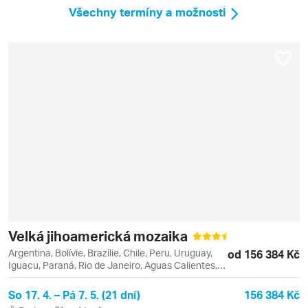
Všechny termíny a možnosti
Velká jihoamerická mozaika
Argentina, Bolívie, Brazílie, Chile, Peru, Uruguay,
od 156 384 Kč
Iguacu, Paraná, Rio de Janeiro, Aguas Calientes,
Andahuaylillas, Buenos Aires, Colonia del
Sacramento, Copacabana, Cusco, Foz do Iguaçu,
So 17. 4. – Pá 7. 5. (21 dní)
156 384 Kč
Ipanema, Isla del Sol, Lago Titicaca, La Paz,