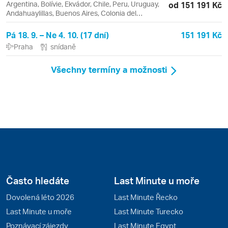
Argentina, Bolívie, Ekvádor, Chile, Peru, Uruguay,
od 151 191 Kč
Andahuaylillas, Buenos Aires, Colonia del
Sacramento, Cusco, Lago Titicaca, La Paz,
Montevideo, Ollantaytambo, Puno, Quito, Sucre,
Pá 18. 9. – Ne 4. 10. (17 dní)
151 191 Kč
Taquile, Urubamba
Praha
snídaně
Všechny termíny a možnosti
Často hledáte
Last Minute u moře
Dovolená léto 2026
Last Minute Řecko
Last Minute u moře
Last Minute Turecko
Poznávací zájezdy
Last Minute Egypt