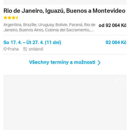
Rio de Janeiro, Iguazú, Buenos a Montevideo
Argentina, Brazílie, Uruguay, Bolívie, Paraná, Rio de
od 92 064 Kč
Janeiro, Buenos Aires, Colonia del Sacramento,
Copacabana, Foz do Iguaçu, Ipanema, Leblon,
Montevideo, Tigre
So 17. 4. – Út 27. 4. (11 dní)
92 064 Kč
Praha
snídaně
Všechny termíny a možnosti