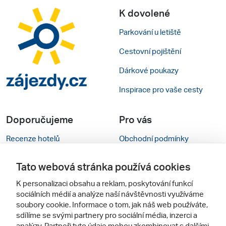
K dovolené
Parkování u letiště
Cestovní pojištění
Dárkové poukazy
Inspirace pro vaše cesty
Doporučujeme
Pro vás
Recenze hotelů
Obchodní podmínky
Rady na cestu
Kontakty
Tato webová stránka používá cookies
Cestovní kanceláře
Nastavení cookies
K personalizaci obsahu a reklam, poskytování funkcí
sociálních médií a analýze naší návštěvnosti využíváme
Zájazdy.sk
Mobilní verze webu
soubory cookie. Informace o tom, jak náš web používáte,
sdílíme se svými partnery pro sociální média, inzerci a
Sledujte nás
analýzy. Partneři tyto údaje mohou zkombinovat s dalšími