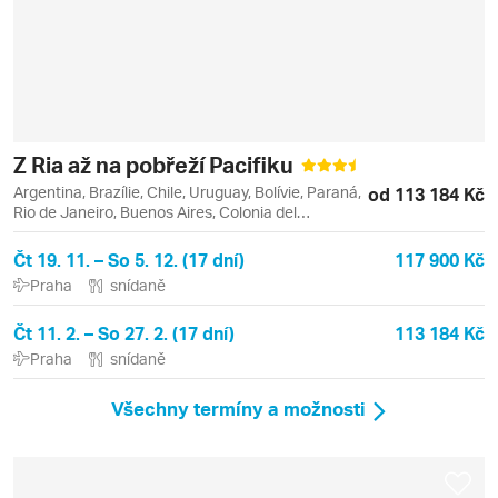
Z Ria až na pobřeží Pacifiku
Argentina, Brazílie, Chile, Uruguay, Bolívie, Paraná,
od 113 184 Kč
Rio de Janeiro, Buenos Aires, Colonia del
Sacramento, Copacabana, Foz do Iguaçu,
Ipanema, Leblon, Mendoza, Santiago de Chile,
Čt 19. 11. – So 5. 12. (17 dní)
117 900 Kč
Tigre, Valparaiso, Viňa del Mar
Praha
snídaně
Čt 11. 2. – So 27. 2. (17 dní)
113 184 Kč
Praha
snídaně
Všechny termíny a možnosti