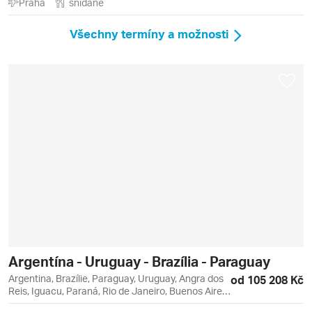
Praha
snídaně
Leblon, Lima, Montevideo, Ollantaytambo, Puno,
Santiago de Chile, Tigre, Valparaiso, Viňa del Mar
Všechny termíny a možnosti
Argentína - Uruguay - Brazília - Paraguay
Argentina, Brazílie, Paraguay, Uruguay, Angra dos
od 105 208 Kč
Reis, Iguacu, Paraná, Rio de Janeiro, Buenos Aires,
Colonia del Sacramento, Copacabana