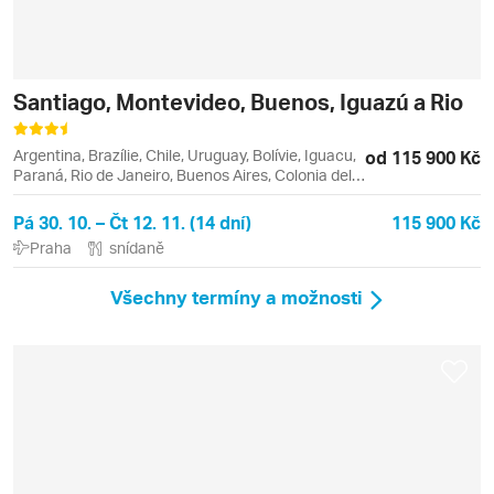
Santiago, Montevideo, Buenos, Iguazú a Rio
Argentina, Brazílie, Chile, Uruguay, Bolívie, Iguacu,
od 115 900 Kč
Paraná, Rio de Janeiro, Buenos Aires, Colonia del
Sacramento, Copacabana, Foz do Iguaçu,
Ipanema, Leblon, Montevideo, Santiago de Chile,
Pá 30. 10. – Čt 12. 11. (14 dní)
115 900 Kč
Tigre, Valparaiso, Viňa del Mar
Praha
snídaně
Všechny termíny a možnosti