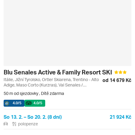
Blu Senales Active & Family Resort SKI
Itálie, Jižní Tyrolsko, Ortler Skiarena, Trentino - Alto
od 14 679 Kč
Adige, Maso Corto (Kurzras), Val Senales /
Schnalstal
50 m od sjezdovky
,
Dítě zdarma
4.0
/5
4.0
/5
So 13. 2. – So 20. 2. (8 dní)
21 924 Kč
polopenze