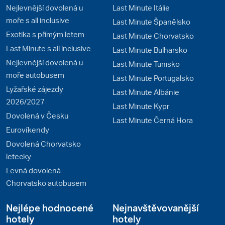
Nejlevnější dovolená u
Last Minute Itálie
moře s all inclusive
Last Minute Španělsko
Exotika s přímým letem
Last Minute Chorvatsko
Last Minute s all inclusive
Last Minute Bulharsko
Nejlevnější dovolená u
Last Minute Tunisko
moře autobusem
Last Minute Portugalsko
Lyžařské zájezdy
Last Minute Albánie
2026/2027
Last Minute Kypr
Dovolená v Česku
Last Minute Černá Hora
Eurovíkendy
Dovolená Chorvatsko
letecky
Levná dovolená
Chorvatsko autobusem
Nejlépe hodnocené
Nejnavštěvovanější
hotely
hotely