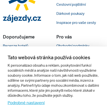
Cestovní pojištění
Dárkové poukazy
Inspirace pro vaše cesty
Doporučujeme
Pro vás
Recenze hotelů
Obchodní podmínky
Rady na cestu
Kontakty
Tato webová stránka používá cookies
Cestovní kanceláře
Nastavení cookies
K personalizaci obsahu a reklam, poskytování funkcí
sociálních médií a analýze naší návštěvnosti využíváme
Zájazdy.sk
Verze webu pro PC
soubory cookie. Informace o tom, jak náš web používáte,
sdílíme se svými partnery pro sociální média, inzerci a
analýzy. Partneři tyto údaje mohou zkombinovat s dalšími
Sledujte nás
informacemi, které jste jim poskytli nebo které získali v
důsledku toho, že používáte jejich služby.
Podrobné nastavení