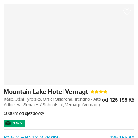
Mountain Lake Hotel Vernagt
Itálie, Jižní Tyrolsko, Ortler Skiarena, Trentino - Alto
od 125 195 Kč
Adige, Val Senales / Schnalstal, Vernago (Vernagt)
5000 m od sjezdovky
3.9
/5
Pá 5. 2. – Pá 12. 2. (8 dní)
125 195 Kč