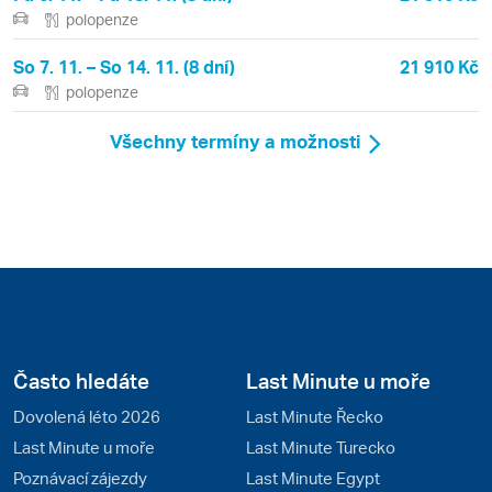
polopenze
So 7. 11. – So 14. 11. (8 dní)
21 910 Kč
polopenze
Všechny termíny a možnosti
Často hledáte
Last Minute u moře
Dovolená léto 2026
Last Minute Řecko
Last Minute u moře
Last Minute Turecko
Poznávací zájezdy
Last Minute Egypt