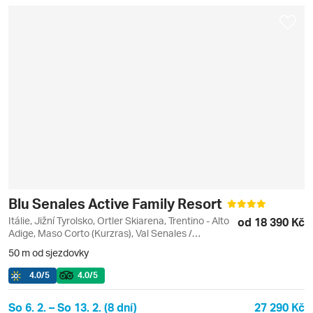
Blu Senales Active Family Resort
Itálie, Jižní Tyrolsko, Ortler Skiarena, Trentino - Alto
od 18 390 Kč
Adige, Maso Corto (Kurzras), Val Senales /
Schnalstal
50 m od sjezdovky
4.0
/5
4.0
/5
So 6. 2. – So 13. 2. (8 dní)
27 290 Kč