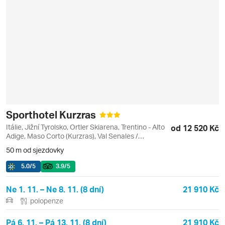
Sporthotel Kurzras
Itálie, Jižní Tyrolsko, Ortler Skiarena, Trentino - Alto
od 12 520 Kč
Adige, Maso Corto (Kurzras), Val Senales /
Schnalstal
50 m od sjezdovky
5.0
/5
3.9
/5
Ne 1. 11. – Ne 8. 11. (8 dní)
21 910 Kč
polopenze
Pá 6. 11. – Pá 13. 11. (8 dní)
21 910 Kč