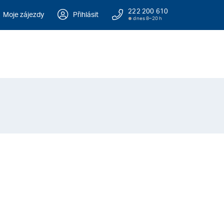
222 200 610
Moje zájezdy
Přihlásit
dnes 8–20 h