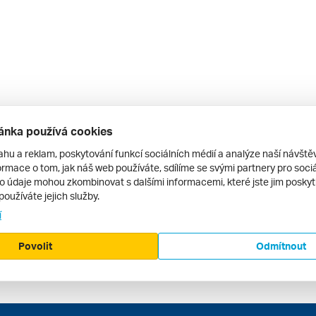
ánka používá cookies
ahu a reklam, poskytování funkcí sociálních médií a analýze naší návšt
rmace o tom, jak náš web používáte, sdílíme se svými partnery pro sociál
to údaje mohou zkombinovat s dalšími informacemi, které jste jim poskytli
používáte jejich služby.
í
Povolit
Odmítnout