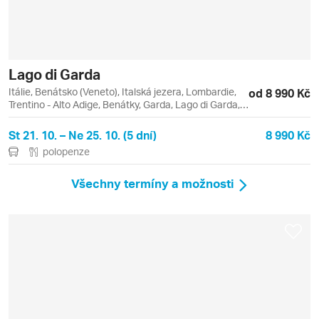
Lago di Garda
Itálie, Benátsko (Veneto), Italská jezera, Lombardie,
od 8 990 Kč
Trentino - Alto Adige, Benátky, Garda, Lago di Garda,
Lazise, Malcesine, Monte Baldo, Riva del Garda,
Sirmione, Verona
St 21. 10. – Ne 25. 10. (5 dní)
8 990 Kč
polopenze
Všechny termíny a možnosti