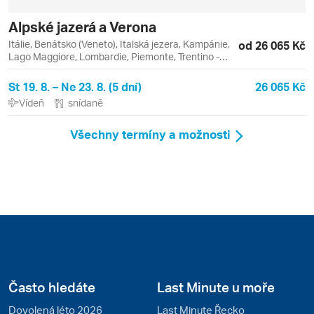
Alpské jazerá a Verona
Itálie, Benátsko (Veneto), Italská jezera, Kampánie,
od 26 065 Kč
Lago Maggiore, Lombardie, Piemonte, Trentino -
Alto Adige, Bergamo, Como, Lago, Lago d'Iseo, Lago
di Como, Lago di Garda, Riva del Garda, Sirmione,
St 19. 8. – Ne 23. 8. (5 dní)
26 065 Kč
Stresa, Verona
Vídeň
snídaně
Všechny termíny a možnosti
Často hledáte
Last Minute u moře
Dovolená léto 2026
Last Minute Řecko