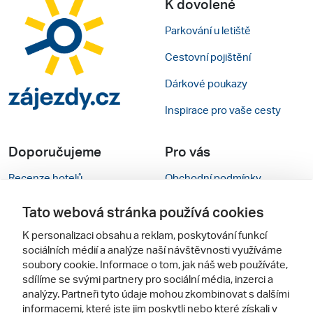
K dovolené
Parkování u letiště
Cestovní pojištění
Dárkové poukazy
Inspirace pro vaše cesty
Doporučujeme
Pro vás
Recenze hotelů
Obchodní podmínky
Rady na cestu
Kontakty
Tato webová stránka používá cookies
Cestovní kanceláře
Nastavení cookies
K personalizaci obsahu a reklam, poskytování funkcí
sociálních médií a analýze naší návštěvnosti využíváme
Zájazdy.sk
Mobilní verze webu
soubory cookie. Informace o tom, jak náš web používáte,
sdílíme se svými partnery pro sociální média, inzerci a
analýzy. Partneři tyto údaje mohou zkombinovat s dalšími
Sledujte nás
informacemi, které jste jim poskytli nebo které získali v