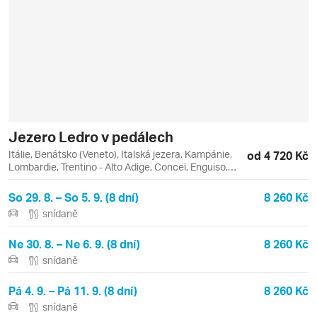
Jezero Ledro v pedálech
Itálie, Benátsko (Veneto), Italská jezera, Kampánie,
od 4 720 Kč
Lombardie, Trentino - Alto Adige, Concei, Enguiso,
Garda, Lago, Lago di Garda, Lago di Ledro, Lenzumo,
Limone sul Garda, Mezzolago, Molina di Ledro, Pieve
So 29. 8. – So 5. 9. (8 dní)
8 260 Kč
di Ledro, Pur, Riva del Garda, Tiarno di Sotto, Verona
snídaně
Ne 30. 8. – Ne 6. 9. (8 dní)
8 260 Kč
snídaně
Pá 4. 9. – Pá 11. 9. (8 dní)
8 260 Kč
snídaně