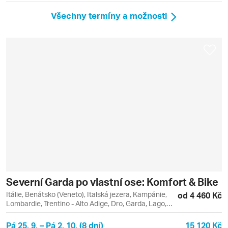
Všechny termíny a možnosti
Severní Garda po vlastní ose: Komfort & Bike
Itálie, Benátsko (Veneto), Italská jezera, Kampánie,
od 4 460 Kč
Lombardie, Trentino - Alto Adige, Dro, Garda, Lago,
Lago di Garda, Lago di Ledro, Limone sul Garda,
Malcesine, Molina di Ledro, Monte Baldo, Mori,
Pá 25. 9. – Pá 2. 10. (8 dní)
15 120 Kč