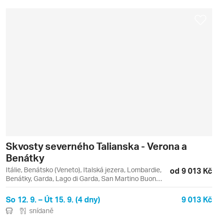
Skvosty severného Talianska - Verona a
Benátky
Itálie, Benátsko (Veneto), Italská jezera, Lombardie,
od 9 013 Kč
Benátky, Garda, Lago di Garda, San Martino Buon
Albergo, Sirmione, Verona
So 12. 9. – Út 15. 9. (4 dny)
9 013 Kč
snídaně