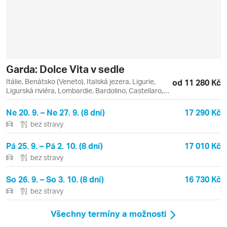
Garda: Dolce Vita v sedle
Itálie, Benátsko (Veneto), Italská jezera, Ligurie,
od 11 280 Kč
Ligurská riviéra, Lombardie, Bardolino, Castellaro,
Cisano, Desenzano del Garda, Garda, Lago di Garda,
Lazise, Peschiera del Garda, Ponti sul Mincio,
Ne 20. 9. – Ne 27. 9. (8 dní)
17 290 Kč
Rivoltella, Sirmione, Solferino, Verona
bez stravy
Pá 25. 9. – Pá 2. 10. (8 dní)
17 010 Kč
bez stravy
So 26. 9. – So 3. 10. (8 dní)
16 730 Kč
bez stravy
Všechny termíny a možnosti