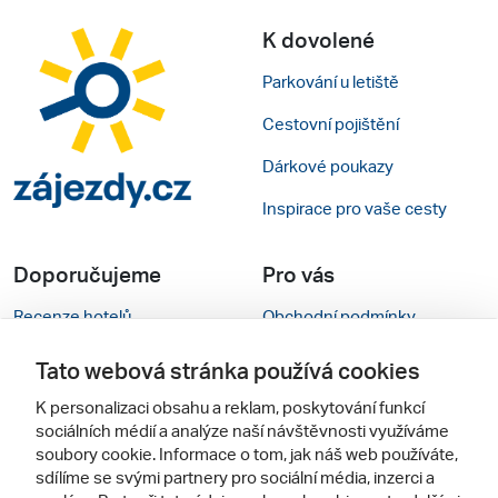
K dovolené
Parkování u letiště
Cestovní pojištění
Dárkové poukazy
Inspirace pro vaše cesty
Doporučujeme
Pro vás
Recenze hotelů
Obchodní podmínky
Rady na cestu
Kontakty
Tato webová stránka používá cookies
Cestovní kanceláře
Nastavení cookies
K personalizaci obsahu a reklam, poskytování funkcí
sociálních médií a analýze naší návštěvnosti využíváme
Zájazdy.sk
Mobilní verze webu
soubory cookie. Informace o tom, jak náš web používáte,
sdílíme se svými partnery pro sociální média, inzerci a