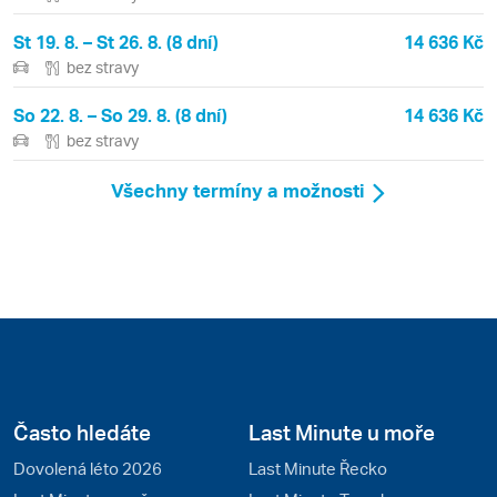
St 19. 8. – St 26. 8. (8 dní)
14 636 Kč
bez stravy
So 22. 8. – So 29. 8. (8 dní)
14 636 Kč
bez stravy
Všechny termíny a možnosti
Často hledáte
Last Minute u moře
Dovolená léto 2026
Last Minute Řecko