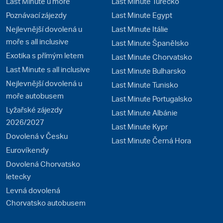
Last Minute u moře
Last Minute Turecko
Poznávací zájezdy
Last Minute Egypt
Nejlevnější dovolená u
Last Minute Itálie
moře s all inclusive
Last Minute Španělsko
Exotika s přímým letem
Last Minute Chorvatsko
Last Minute s all inclusive
Last Minute Bulharsko
Nejlevnější dovolená u
Last Minute Tunisko
moře autobusem
Last Minute Portugalsko
Lyžařské zájezdy
Last Minute Albánie
2026/2027
Last Minute Kypr
Dovolená v Česku
Last Minute Černá Hora
Eurovíkendy
Dovolená Chorvatsko
letecky
Levná dovolená
Chorvatsko autobusem