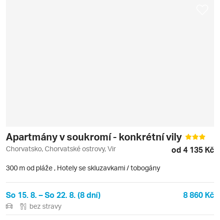
Apartmány v soukromí - konkrétní vily
Chorvatsko, Chorvatské ostrovy, Vir
od 4 135 Kč
300 m od pláže
,
Hotely se skluzavkami / tobogány
So 15. 8. – So 22. 8. (8 dní)
8 860 Kč
bez stravy