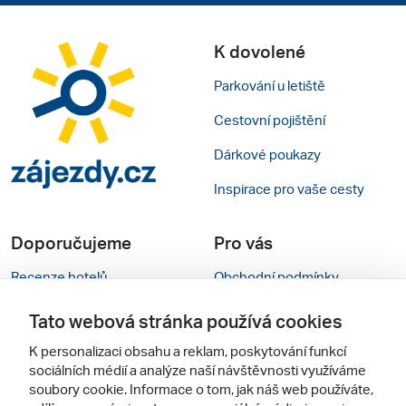
K dovolené
Parkování u letiště
Cestovní pojištění
Dárkové poukazy
Inspirace pro vaše cesty
Doporučujeme
Pro vás
Recenze hotelů
Obchodní podmínky
Rady na cestu
Kontakty
Tato webová stránka používá cookies
Cestovní kanceláře
Nastavení cookies
K personalizaci obsahu a reklam, poskytování funkcí
sociálních médií a analýze naší návštěvnosti využíváme
Zájazdy.sk
Verze webu pro PC
soubory cookie. Informace o tom, jak náš web používáte,