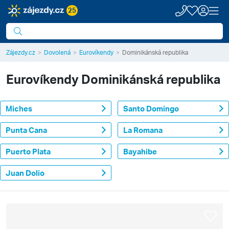
25
Zájezdy.cz
Dovolená
Eurovíkendy
Dominikánská republika
Eurovíkendy
Dominikánská republika
Miches
Santo Domingo
Punta Cana
La Romana
Puerto Plata
Bayahibe
Juan Dolio