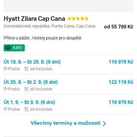
Hyatt Zilara Cap Cana
Dominikánská republika, Punta Cana, Cap Cana
od 55 799 Kč
Přímo u pláže
,
Hotely pouze pro dospělé
4.9
/5
Út 18. 8. – St 26. 8. (9 dní)
116 979 Kč
Praha
all inclusive
Út 25. 8. – St 2. 9. (9 dní)
122 119 Kč
Praha
all inclusive
Út 1. 9. – St 9. 9. (9 dní)
116 979 Kč
Praha
all inclusive
Všechny termíny a možnosti