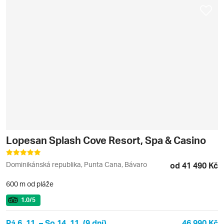
Lopesan Splash Cove Resort, Spa & Casino
Dominikánská republika, Punta Cana, Bávaro
od 41 490 Kč
600 m od pláže
1.0
/5
Pá 6. 11. – So 14. 11. (9 dní)
46 990 Kč