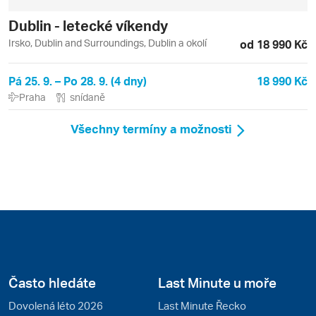
Dublin - letecké víkendy
Irsko, Dublin and Surroundings, Dublin a okolí
od 18 990 Kč
Pá 25. 9. – Po 28. 9. (4 dny)
18 990 Kč
Praha
snídaně
Všechny termíny a možnosti
Často hledáte
Last Minute u moře
Dovolená léto 2026
Last Minute Řecko