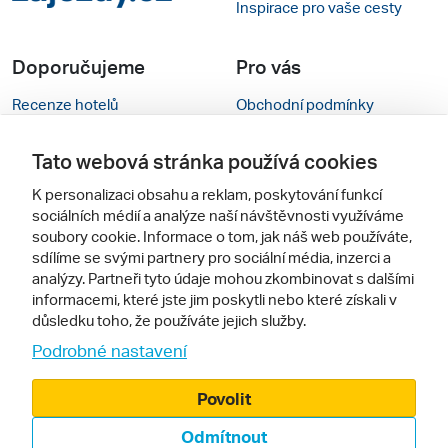
Inspirace pro vaše cesty
Doporučujeme
Pro vás
Recenze hotelů
Obchodní podmínky
Rady na cestu
Kontakty
Tato webová stránka používá cookies
Cestovní kanceláře
Nastavení cookies
K personalizaci obsahu a reklam, poskytování funkcí
sociálních médií a analýze naší návštěvnosti využíváme
Zájazdy.sk
Verze webu pro PC
soubory cookie. Informace o tom, jak náš web používáte,
sdílíme se svými partnery pro sociální média, inzerci a
Sledujte nás
analýzy. Partneři tyto údaje mohou zkombinovat s dalšími
informacemi, které jste jim poskytli nebo které získali v
důsledku toho, že používáte jejich služby.
Podrobné nastavení
Povolit
Odmítnout
© 2000 - 2026, Zájezdy.cz