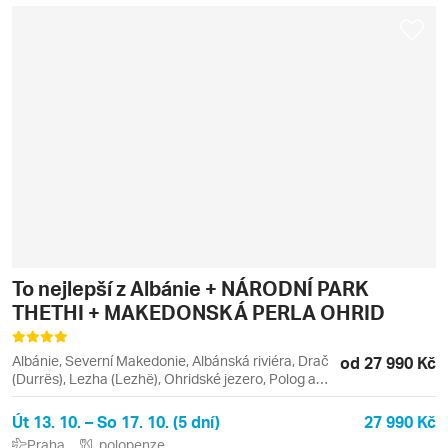
To nejlepší z Albánie + NÁRODNÍ PARK
THETHI + MAKEDONSKÁ PERLA OHRID
Albánie, Severní Makedonie, Albánská riviéra, Drač
od 27 990 Kč
(Durrës), Lezha (Lezhë), Ohridské jezero, Polog a
jihozápad, Skopje a severovýchod, Drač, Golem,
Leža, Ohrid, Shëngjin
Út 13. 10. – So 17. 10. (5 dní)
27 990 Kč
Praha
polopenze