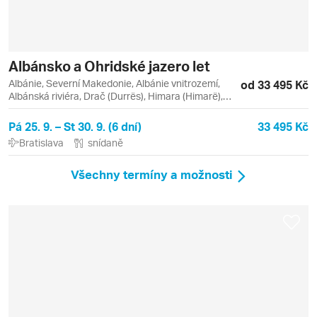
Albánsko a Ohridské jazero let
Albánie, Severní Makedonie, Albánie vnitrozemí,
od 33 495 Kč
Albánská riviéra, Drač (Durrës), Himara (Himarë),
Ohridské jezero, Polog a jihozápad, Saranda
(Sarandë), Sicílie, Skopje a severovýchod, Vlora
Pá 25. 9. – St 30. 9. (6 dní)
33 495 Kč
(Vlorë), Apollonia, Berat, Butrint, Drač, Gjirokastra
Bratislava
snídaně
(Gjirokastër), Himara, Kruja (Krujë), Ksamil, Ohrid,
Palermo, Saranda, Tirana, Vlora
Všechny termíny a možnosti