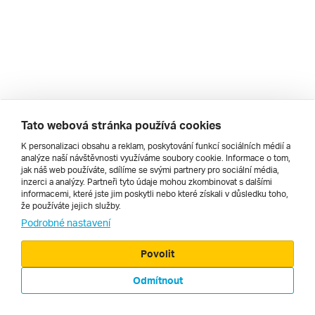
Tato webová stránka používá cookies
K personalizaci obsahu a reklam, poskytování funkcí sociálních médií a
analýze naší návštěvnosti využíváme soubory cookie. Informace o tom,
jak náš web používáte, sdílíme se svými partnery pro sociální média,
inzerci a analýzy. Partneři tyto údaje mohou zkombinovat s dalšími
informacemi, které jste jim poskytli nebo které získali v důsledku toho,
že používáte jejich služby.
Podrobné nastavení
© 2000 - 2026, Zájezdy.cz
Povolit
Odmítnout