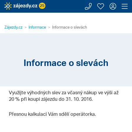
Zavolejte n
Moje záj
Přihl
Z
25
Zájezdy.cz
Informace
Informace o slevách
Informace o slevách
Využijte výhodných slev za včasný nákup ve výši až
20 % při koupi zájezdu do 31. 10. 2016.
Přesnou kalkulaci Vám sdělí operátorka.