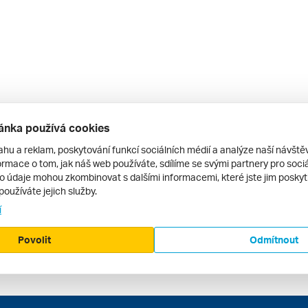
ánka používá cookies
ahu a reklam, poskytování funkcí sociálních médií a analýze naší návšt
rmace o tom, jak náš web používáte, sdílíme se svými partnery pro sociál
to údaje mohou zkombinovat s dalšími informacemi, které jste jim poskytli
používáte jejich služby.
í
Povolit
Odmítnout