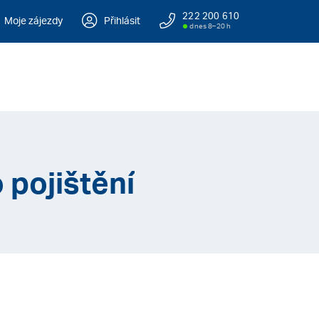
222 200 610
Moje zájezdy
Přihlásit
dnes 8–20 h
 pojištění