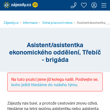
Zavolejte n
Moje záj
Přihl
Z
25
⋯
Zájezdy.cz
Informace
Volná pracovní místa
Asistent/asistentka ek
Asistent/asistentka
ekonomického oddělení, Třebíč
- brigáda
Na tuto pozici jsme již kolegu našli. Podívejte se,
koho ještě hledáme do našeho týmu
.
Zájezdy nás baví, a protože cestování znovu ožívá,
hledáme na letní sezónu asistentku nebo asistenta