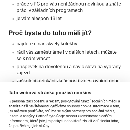
práce s PC pro vás není žádnou novinkou a znáte
práci v základních programech
je vám alespoň 18 let
Proč byste do toho měli jít?
najdete u nás skvělý kolektiv
rádi vás zaměstnáme i v dalších letech, můžete
se k nám vracet
příspěvek na dovolenou a navíc sleva na vybraný
zájezd
zaškolení a získání zkušeností v cestovním ruchu
– možnost potvrzení praxe do školy
Tato webová stránka používá cookies
Pracovat budete v Třebíči na adrese Na Potoce
K personalizaci obsahu a reklam, poskytování funkcí sociálních médií a
468/25. Potřebujeme vás od června do poloviny září,
analýze naší návštěvnosti využíváme soubory cookie. Informace o tom,
nebo dle domluvy.
jak náš web používáte, sdílíme se svými partnery pro sociální média,
inzerci a analýzy. Partneři tyto údaje mohou zkombinovat s dalšími
Jdete do toho? Zašlete nám svůj životopis, uvítáme
informacemi, které jste jim poskytli nebo které získali v důsledku toho,
jej na e-mailu
miroslava.bobrovska@zajezdy.cz
.
že používáte jejich služby.