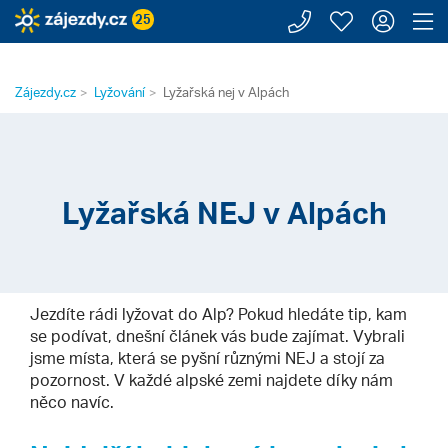
Zavolejte n
Moje záj
Přihl
Z
25
Zájezdy.cz
Lyžování
Lyžařská nej v Alpách
Lyžařská NEJ v Alpách
Jezdíte rádi lyžovat do Alp? Pokud hledáte tip, kam
se podívat, dnešní článek vás bude zajímat. Vybrali
jsme místa, která se pyšní různými NEJ a stojí za
pozornost. V každé alpské zemi najdete díky nám
něco navíc.