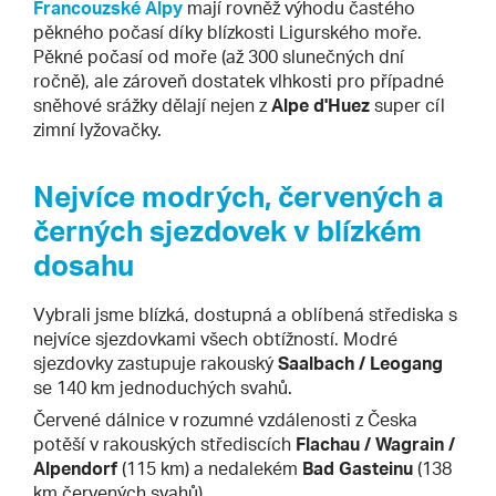
Francouzské Alpy
mají rovněž výhodu častého
pěkného počasí díky blízkosti Ligurského moře.
Pěkné počasí od moře (až 300 slunečných dní
ročně), ale zároveň dostatek vlhkosti pro případné
sněhové srážky dělají nejen z
Alpe d'Huez
super cíl
zimní lyžovačky.
Nejvíce modrých, červených a
černých sjezdovek v blízkém
dosahu
Vybrali jsme blízká, dostupná a oblíbená střediska s
nejvíce sjezdovkami všech obtížností. Modré
sjezdovky zastupuje rakouský
Saalbach / Leogang
se 140 km jednoduchých svahů.
Červené dálnice v rozumné vzdálenosti z Česka
potěší v rakouských střediscích
Flachau / Wagrain /
Alpendorf
(115 km) a nedalekém
Bad Gasteinu
(138
km červených svahů).