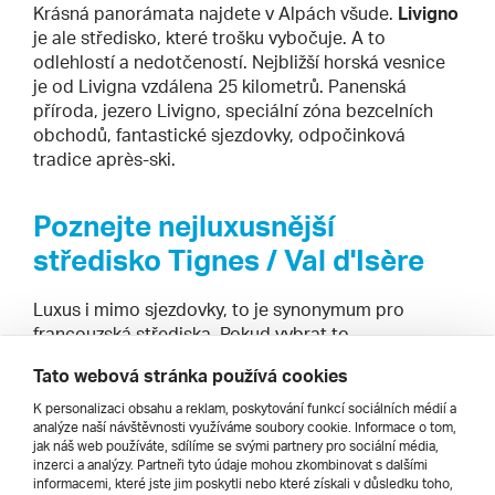
Krásná panorámata najdete v Alpách všude.
Livigno
je ale středisko, které trošku vybočuje. A to
odlehlostí a nedotčeností. Nejbližší horská vesnice
je od Livigna vzdálena 25 kilometrů. Panenská
příroda, jezero Livigno, speciální zóna bezcelních
obchodů, fantastické sjezdovky, odpočinková
tradice après-ski.
Poznejte nejluxusnější
středisko Tignes / Val d'Isère
Luxus i mimo sjezdovky, to je synonymum pro
francouzská střediska. Pokud vybrat to
nejhonosnější, tak
Tignes / Val d'Isère
. Namátkové
Tato webová stránka používá cookies
služby pro fajnšmekry: dva velké snowparky a U-
rampa, telemarkové lyžování, jízdy se psím
K personalizaci obsahu a reklam, poskytování funkcí sociálních médií a
analýze naší návštěvnosti využíváme soubory cookie. Informace o tom,
spřežením po zamrzlém jezeře v Tignes, možnost
jak náš web používáte, sdílíme se svými partnery pro sociální média,
potápění pod ledem, skijöring, vyhlídkové lety
inzerci a analýzy. Partneři tyto údaje mohou zkombinovat s dalšími
vrtulníkem, paragliding, jízdy na sněžném skútru,
informacemi, které jste jim poskytli nebo které získali v důsledku toho,