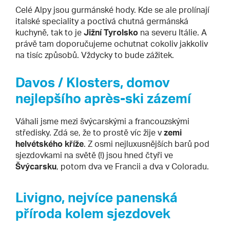
Celé Alpy jsou gurmánské hody. Kde se ale prolínají
italské speciality a poctivá chutná germánská
kuchyně, tak to je
Jižní Tyrolsko
na severu Itálie. A
právě tam doporučujeme ochutnat cokoliv jakkoliv
na tisíc způsobů. Vždycky to bude zážitek.
Davos / Klosters, domov
nejlepšího après-ski zázemí
Váhali jsme mezi švýcarskými a francouzskými
středisky. Zdá se, že to prostě víc žije v
zemi
helvétského kříže
. Z osmi nejluxusnějších barů pod
sjezdovkami na světě (!) jsou hned čtyři ve
Švýcarsku
, potom dva ve Francii a dva v Coloradu.
Livigno, nejvíce panenská
příroda kolem sjezdovek