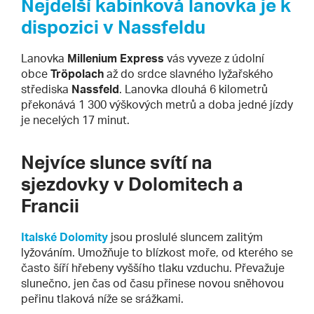
Nejdelší kabinková lanovka je k
dispozici v Nassfeldu
Lanovka
Millenium Express
vás vyveze z údolní
obce
Tröpolach
až do srdce slavného lyžařského
střediska
Nassfeld
. Lanovka dlouhá 6 kilometrů
překonává 1 300 výškových metrů a doba jedné jízdy
je necelých 17 minut.
Nejvíce slunce svítí na
sjezdovky v Dolomitech a
Francii
Italské Dolomity
jsou proslulé sluncem zalitým
lyžováním. Umožňuje to blízkost moře, od kterého se
často šíří hřebeny vyššího tlaku vzduchu. Převažuje
slunečno, jen čas od času přinese novou sněhovou
peřinu tlaková níže se srážkami.