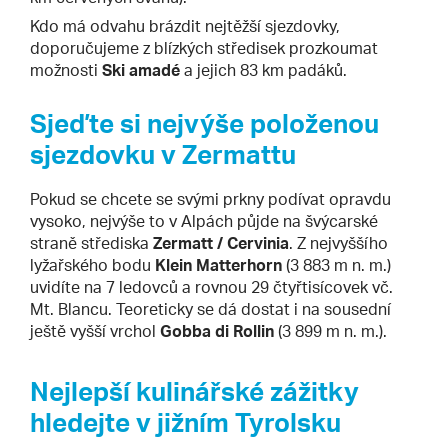
Kdo má odvahu brázdit nejtěžší sjezdovky,
doporučujeme z blízkých středisek prozkoumat
možnosti
Ski amadé
a jejich 83 km padáků.
Sjeďte si nejvýše položenou
sjezdovku v Zermattu
Pokud se chcete se svými prkny podívat opravdu
vysoko, nejvýše to v Alpách půjde na švýcarské
straně střediska
Zermatt / Cervinia
. Z nejvyššího
lyžařského bodu
Klein Matterhorn
(3 883 m n. m.)
uvidíte na 7 ledovců a rovnou 29 čtyřtisícovek vč.
Mt. Blancu. Teoreticky se dá dostat i na sousední
ještě vyšší vrchol
Gobba di Rollin
(3 899 m n. m.).
Nejlepší kulinářské zážitky
hledejte v jižním Tyrolsku