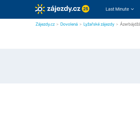
25
Last Minute
Zájezdy.cz
Dovolená
Lyžařské zájezdy
Ázerbájdž