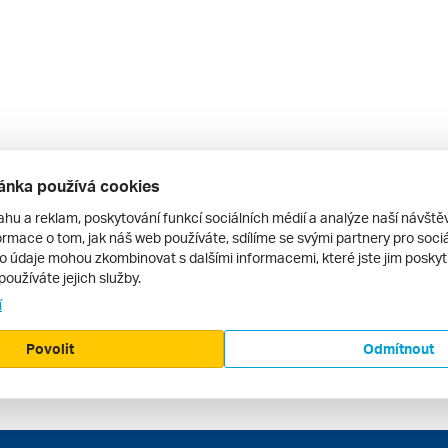
ánka používá cookies
ahu a reklam, poskytování funkcí sociálních médií a analýze naší návšt
rmace o tom, jak náš web používáte, sdílíme se svými partnery pro sociál
to údaje mohou zkombinovat s dalšími informacemi, které jste jim poskytli
používáte jejich služby.
í
Povolit
Odmítnout