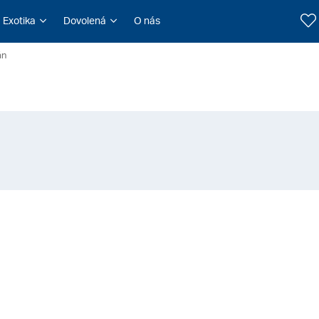
Exotika
Dovolená
O nás
án