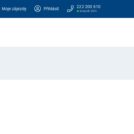
222 200 610
Moje zájezdy
Přihlásit
dnes 8–20 h