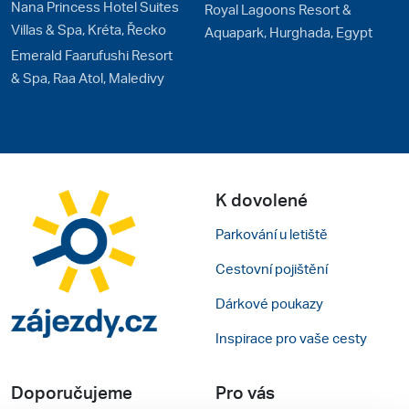
Nana Princess Hotel Suites
Royal Lagoons Resort &
Villas & Spa, Kréta, Řecko
Aquapark, Hurghada, Egypt
Emerald Faarufushi Resort
& Spa, Raa Atol, Maledivy
K dovolené
Parkování u letiště
Cestovní pojištění
Dárkové poukazy
Inspirace pro vaše cesty
Doporučujeme
Pro vás