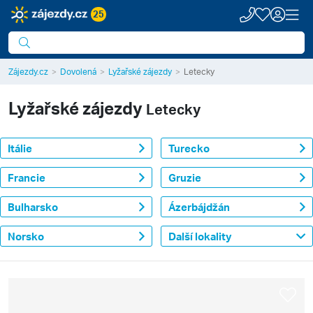
25
Zájezdy.cz
Dovolená
Lyžařské zájezdy
Letecky
Lyžařské zájezdy
Letecky
Itálie
Turecko
Francie
Gruzie
Bulharsko
Ázerbájdžán
Norsko
Další lokality