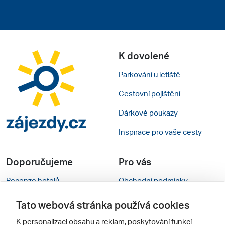
K dovolené
Parkování u letiště
Cestovní pojištění
Dárkové poukazy
Inspirace pro vaše cesty
Doporučujeme
Pro vás
Recenze hotelů
Obchodní podmínky
Rady na cestu
Kontakty
Tato webová stránka používá cookies
Cestovní kanceláře
Nastavení cookies
K personalizaci obsahu a reklam, poskytování funkcí