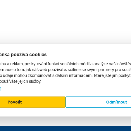
ánka používá cookies
ahu a reklam, poskytování funkcí sociálních médií a analýze naší návšt
rmace o tom, jak náš web používáte, sdílíme se svými partnery pro sociál
to údaje mohou zkombinovat s dalšími informacemi, které jste jim poskytli
používáte jejich služby.
í
Povolit
Odmítnout