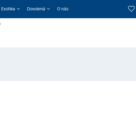
Exotika
Dovolená
O nás
n