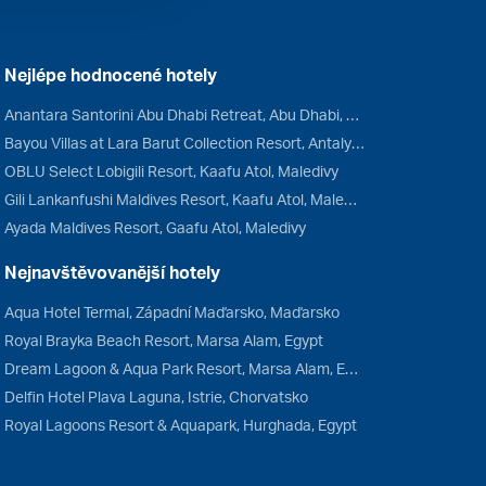
Nejlépe hodnocené hotely
Anantara Santorini Abu Dhabi Retreat, Abu Dhabi, Spojené arabské emiráty
Bayou Villas at Lara Barut Collection Resort, Antalya, Turecko
OBLU Select Lobigili Resort, Kaafu Atol, Maledivy
Gili Lankanfushi Maldives Resort, Kaafu Atol, Maledivy
Ayada Maldives Resort, Gaafu Atol, Maledivy
Nejnavštěvovanější hotely
Aqua Hotel Termal, Západní Maďarsko, Maďarsko
Royal Brayka Beach Resort, Marsa Alam, Egypt
Dream Lagoon & Aqua Park Resort, Marsa Alam, Egypt
Delfin Hotel Plava Laguna, Istrie, Chorvatsko
Royal Lagoons Resort & Aquapark, Hurghada, Egypt