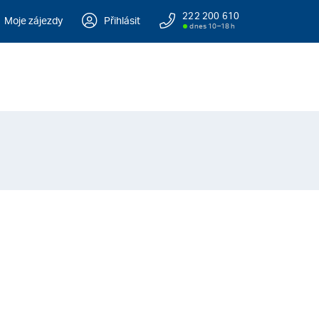
222 200 610
Moje zájezdy
Přihlásit
dnes 10–18 h