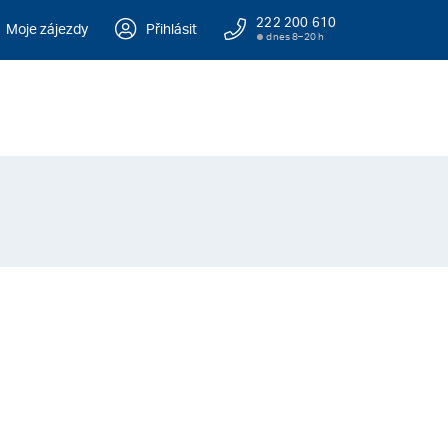
222 200 610
Moje zájezdy
Přihlásit
dnes 8–20 h