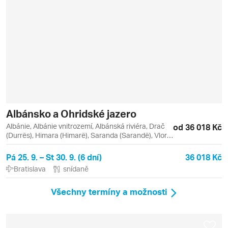
Albánsko a Ohridské jazero
Albánie, Albánie vnitrozemí, Albánská riviéra, Drač
od 36 018 Kč
(Durrës), Himara (Himarë), Saranda (Sarandë), Vlora
(Vlorë), Berat, Butrint, Drač, Himara, Ksamil,
Saranda, Vlora
Pá 25. 9. – St 30. 9. (6 dní)
36 018 Kč
Bratislava
snídaně
Všechny termíny a možnosti