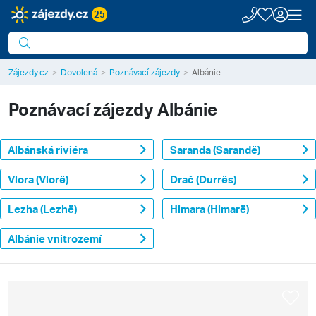
25
Zájezdy.cz
Dovolená
Poznávací zájezdy
Albánie
Poznávací zájezdy
Albánie
Albánská riviéra
Saranda (Sarandë)
Vlora (Vlorë)
Drač (Durrës)
Lezha (Lezhë)
Himara (Himarë)
Albánie vnitrozemí