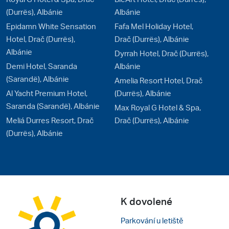
(Durrës), Albánie
Albánie
Epidamn White Sensation
Fafa Mel Holiday Hotel,
Hotel, Drač (Durrës),
Drač (Durrës), Albánie
Albánie
Dyrrah Hotel, Drač (Durrës),
Demi Hotel, Saranda
Albánie
(Sarandë), Albánie
Amelia Resort Hotel, Drač
Al Yacht Premium Hotel,
(Durrës), Albánie
Saranda (Sarandë), Albánie
Max Royal G Hotel & Spa,
Meliá Durres Resort, Drač
Drač (Durrës), Albánie
(Durrës), Albánie
K dovolené
Parkování u letiště