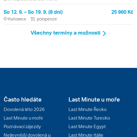
So 12. 9. – So 19. 9. (8 dní)
25 960 Kč
Katowice
polopenze
Všechny termíny a možnosti
Často hledáte
Last Minute u moře
Dovolená léto 2026
Last Minute Řecko
Last Minute u moře
Last Minute Turecko
Poznávací zájezdy
Last Minute Egypt
Nejlevnější dovolená u
Last Minute Itálie