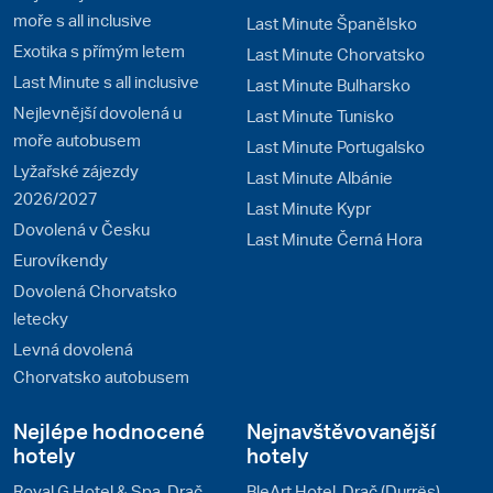
moře s all inclusive
Last Minute Španělsko
Exotika s přímým letem
Last Minute Chorvatsko
Last Minute s all inclusive
Last Minute Bulharsko
Nejlevnější dovolená u
Last Minute Tunisko
moře autobusem
Last Minute Portugalsko
Lyžařské zájezdy
Last Minute Albánie
2026/2027
Last Minute Kypr
Dovolená v Česku
Last Minute Černá Hora
Eurovíkendy
Dovolená Chorvatsko
letecky
Levná dovolená
Chorvatsko autobusem
Nejlépe hodnocené
Nejnavštěvovanější
hotely
hotely
Royal G Hotel & Spa, Drač
BleArt Hotel, Drač (Durrës),