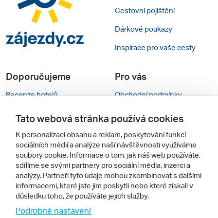
Cestovní pojištění
Dárkové poukazy
Inspirace pro vaše cesty
Doporučujeme
Pro vás
Recenze hotelů
Obchodní podmínky
Rady na cestu
Kontakty
Tato webová stránka používá cookies
Cestovní kanceláře
Nastavení cookies
K personalizaci obsahu a reklam, poskytování funkcí
sociálních médií a analýze naší návštěvnosti využíváme
Zájazdy.sk
Mobilní verze webu
soubory cookie. Informace o tom, jak náš web používáte,
sdílíme se svými partnery pro sociální média, inzerci a
analýzy. Partneři tyto údaje mohou zkombinovat s dalšími
Sledujte nás
informacemi, které jste jim poskytli nebo které získali v
důsledku toho, že používáte jejich služby.
Podrobné nastavení