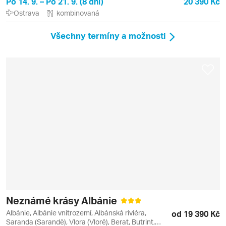
Po 14. 9. – Po 21. 9. (8 dní)
20 390 Kč
Ostrava
kombinovaná
Všechny termíny a možnosti
Neznámé krásy Albánie
Albánie, Albánie vnitrozemí, Albánská riviéra,
od 19 390 Kč
Saranda (Sarandë), Vlora (Vlorë), Berat, Butrint,