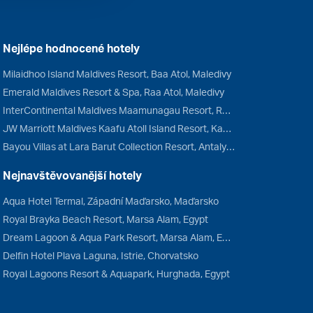
Nejlépe hodnocené hotely
Milaidhoo Island Maldives Resort, Baa Atol, Maledivy
Emerald Maldives Resort & Spa, Raa Atol, Maledivy
InterContinental Maldives Maamunagau Resort, Raa Atol, Maledivy
JW Marriott Maldives Kaafu Atoll Island Resort, Kaafu Atol, Maledivy
Bayou Villas at Lara Barut Collection Resort, Antalya, Turecko
Nejnavštěvovanější hotely
Aqua Hotel Termal, Západní Maďarsko, Maďarsko
Royal Brayka Beach Resort, Marsa Alam, Egypt
Dream Lagoon & Aqua Park Resort, Marsa Alam, Egypt
Delfin Hotel Plava Laguna, Istrie, Chorvatsko
Royal Lagoons Resort & Aquapark, Hurghada, Egypt