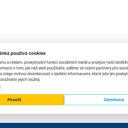
ánka používá cookies
ahu a reklam, poskytování funkcí sociálních médií a analýze naší návšt
rmace o tom, jak náš web používáte, sdílíme se svými partnery pro sociál
to údaje mohou zkombinovat s dalšími informacemi, které jste jim poskytli
používáte jejich služby.
í
Povolit
Odmítnout