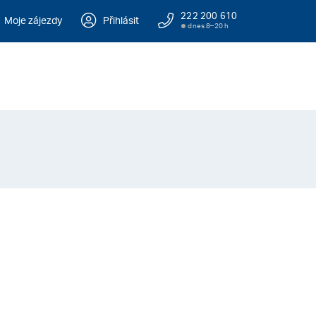
222 200 610
Moje zájezdy
Přihlásit
dnes 8–20 h