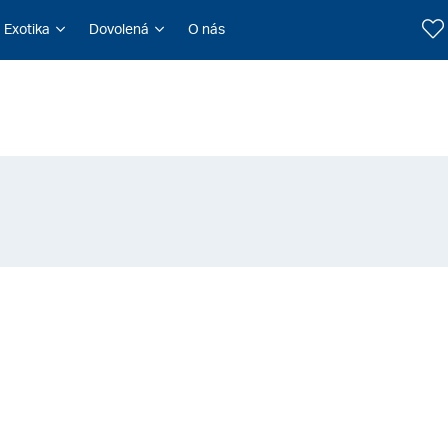
Exotika
Dovolená
O nás