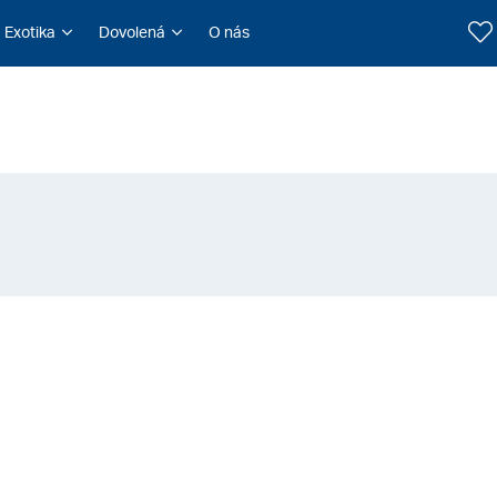
Exotika
Dovolená
O nás