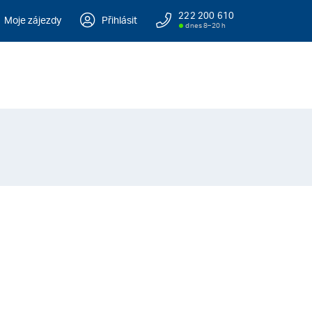
222 200 610
Moje zájezdy
Přihlásit
dnes 8–20 h